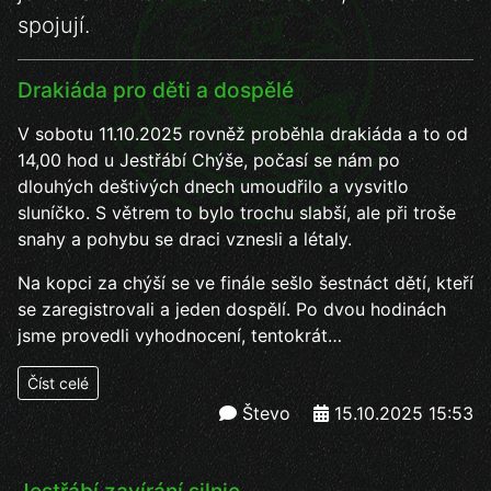
spojují.
Drakiáda pro děti a dospělé
V sobotu 11.10.2025 rovněž proběhla drakiáda a to od
14,00 hod u Jestřábí Chýše, počasí se nám po
dlouhých deštivých dnech umoudřilo a vysvitlo
sluníčko. S větrem to bylo trochu slabší, ale při troše
snahy a pohybu se draci vznesli a létaly.
Na kopci za chýší se ve finále sešlo šestnáct dětí, kteří
se zaregistrovali a jeden dospělí. Po dvou hodinách
jsme provedli vyhodnocení, tentokrát…
Číst celé
Števo
15.10.2025 15:53