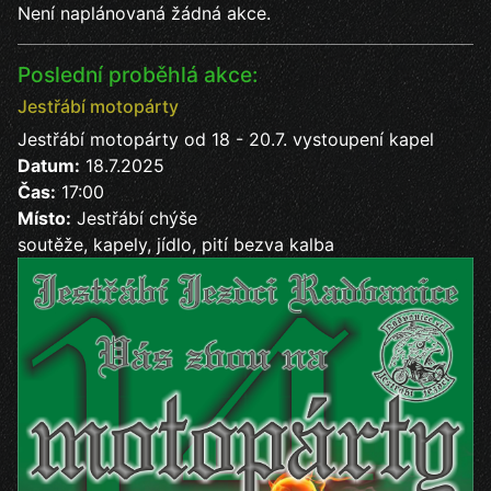
Není naplánovaná žádná akce.
Poslední proběhlá akce:
Jestřábí motopárty
Jestřábí motopárty od 18 - 20.7. vystoupení kapel
Datum:
18.7.2025
Čas:
17:00
Místo:
Jestřábí chýše
soutěže, kapely, jídlo, pití bezva kalba