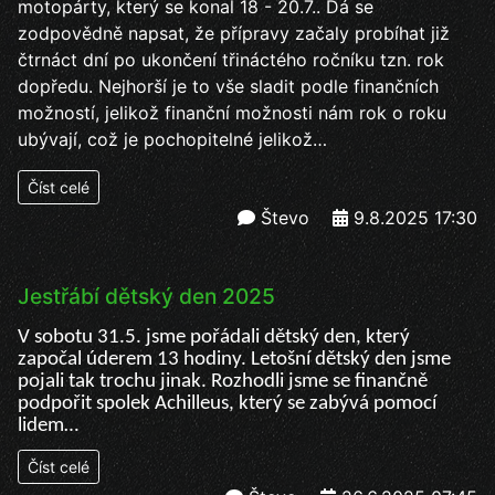
motopárty, který se konal 18 - 20.7.. Dá se
zodpovědně napsat, že přípravy začaly probíhat již
čtrnáct dní po ukončení třináctého ročníku tzn. rok
dopředu. Nejhorší je to vše sladit podle finančních
možností, jelikož finanční možnosti nám rok o roku
ubývají, což je pochopitelné jelikož…
Číst celé
Števo
9.8.2025 17:30
Jestřábí dětský den 2025
V sobotu 31.5. jsme pořádali dětský den, který
započal úderem 13 hodiny. Letošní dětský den jsme
pojali tak trochu jinak. Rozhodli jsme se finančně
podpořit spolek Achilleus, který se zabývá pomocí
lidem…
Číst celé