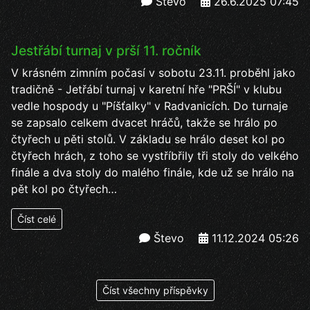
Števo
26.6.2025 07:45
Jestřábí turnaj v prší 11. ročník
V krásném zimním počasí v sobotu 23.11. proběhl jako
tradičně - Jetřábí turnaj v karetní hře "PRŠÍ" v klubu
vedle hospody u "Píšťalky" v Radvanicích. Do turnaje
se zapsalo celkem dvacet hráčů, takže se hrálo po
čtyřech u pěti stolů. V základu se hrálo deset kol po
čtyřech hrách, z toho se vystříbřily tři stoly do velkého
finále a dva stoly do malého finále, kde už se hrálo na
pět kol po čtyřech…
Číst celé
Števo
11.12.2024 05:26
Číst všechny příspěvky