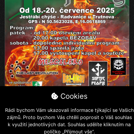
Cookies
Rádi bychom Vám ukazovali informace týkající se Vašich
zájmů. Proto bychom Vás chtěli poprosit o Váš souhlas
k využití jednotlivých dat. Souhlas udělíte kliknutím na
políčko „Přijmout vše“.
Copyright © 2026, Jestřábí jezdci z.s.