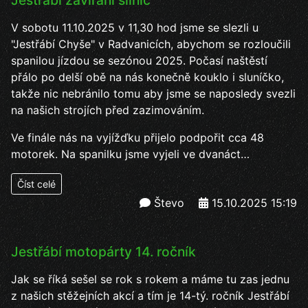
Jestřábí zavírání silnic
V sobotu 11.10.2025 v 11,30 hod jsme se slezli u
"Jestřábí Chyše" v Radvanicích, abychom se rozloučili
spanilou jízdou se sezónou 2025. Počasí naštěstí
přálo po delší obě na nás konečně kouklo i sluníčko,
takže nic nebránilo tomu aby jsme se naposledy svezli
na našich strojích před zazimováním.
Ve finále nás na vyjížďku přijelo podpořit cca 48
motorek. Na spanilku jsme vyjeli ve dvanáct…
Číst celé
Števo
15.10.2025 15:19
Jestřábí motopárty 14. ročník
Jak se říká sešel se rok s rokem a máme tu zas jednu
z našich stěžejních akcí a tím je 14-tý. ročník Jestřábí