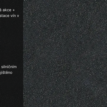
vá akce +
stace vín v
 silničním
jištěno