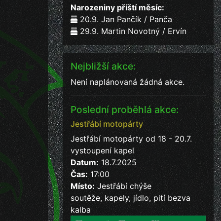
Narozeniny příští měsíc:
20.9. Jan Pančík / Panča
29.9. Martin Novotný / Ervín
Nejbližší akce:
Není naplánovaná žádná akce.
Poslední proběhlá akce:
Jestřábí motopárty
Jestřábí motopárty od 18 - 20.7.
vystoupení kapel
Datum:
18.7.2025
Čas:
17:00
Místo:
Jestřábí chýše
soutěže, kapely, jídlo, pití bezva
kalba