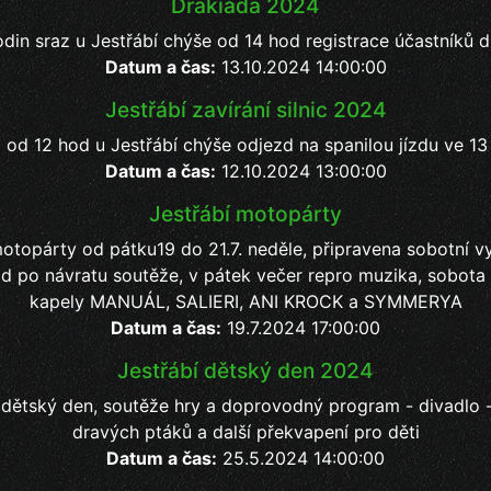
Drakiáda 2024
din sraz u Jestřábí chýše od 14 hod registrace účastníků 
Datum a čas:
13.10.2024 14:00:00
Jestřábí zavírání silnic 2024
 od 12 hod u Jestřábí chýše odjezd na spanilou jízdu ve 1
Datum a čas:
12.10.2024 13:00:00
Jestřábí motopárty
motopárty od pátku19 do 21.7. neděle, připravena sobotní v
d po návratu soutěže, v pátek večer repro muzika, sobota
kapely MANUÁL, SALIERI, ANI KROCK a SYMMERYA
Datum a čas:
19.7.2024 17:00:00
Jestřábí dětský den 2024
í dětský den, soutěže hry a doprovodný program - divadlo 
dravých ptáků a další překvapení pro děti
Datum a čas:
25.5.2024 14:00:00