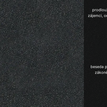
prodlouž
zájemci, o
beseda pr
zákoně