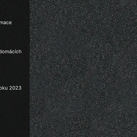
rmace
 domácích
 roku 2023