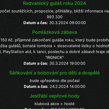
Radvanický guláš roku 2024
očet soutěžících, propozice, přihlášky, bližší informace n
993 330
Datum a čas:
30.3.2024 09:00:00
Pomlázková zábava
 150 Kč. příjemné zakončení guláše roku, který bude probí
ažba gulášů, bohatá tombola + slosovatelné lístky o hodno
l, PlayStation atd, k tanci, poslechu a dobré zábavě hraje s
"IRONICK"
Datum a čas:
30.3.2024 19:00:00
Sáňkování a bobování pro děti a dospělé
bude upřesněno dle počasí
Datum a čas:
24.2.2024 14:00:00
Jestřábí vepřové hody
klubová akce + hosté