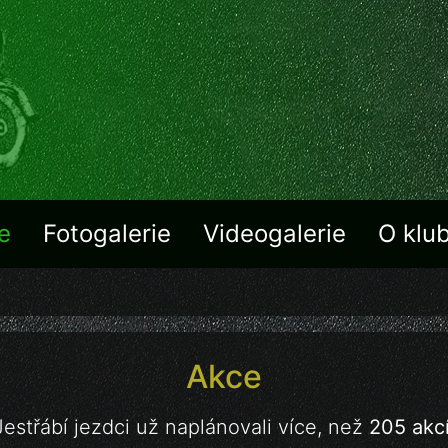
e
Fotogalerie
Videogalerie
O klu
Akce
Jestřábí jezdci už naplánovali více, než
205 akc