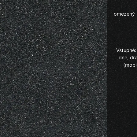
omezený p
Vstupné:
dne, dr
(mobi