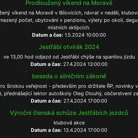
Prodloužený víkend na Moravě
ený víkend na Moravě v Bílovicích, návrat v neděli, klubo
mezený počet, ubytování v penzionu, výlety po okolí, degu
místních sklípcích.
Datum a čas:
1.5.2024 10:00:00
Jestřábí otvírák 2024
ve 13,00 hod odjezd od Jestřábí chýše na spanilou jízdu
Datum a čas:
27.4.2024 13:00:00
beseda o silničním zákoně
o širokou veřejnost - především pro držitele ŘP, novinky v
, přednášející lektor autoškoly Oleg Dlouhý, občerstvení za
Datum a čas:
27.4.2024 17:00:00
Výroční členská schůze Jestřábích jezdců
klubová akce
Datum a čas:
13.4.2024 17:00:00