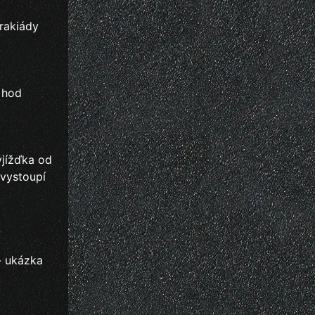
drakiády
3 hod
yjížďka od
 vystoupí
- ukázka