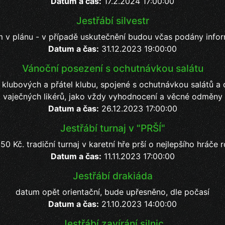
Datum a čas:
17.2.2024 17:00:00
Jestřábí silvestr
m v plánu - v případě uskutečnění budou včas podány info
Datum a čas:
31.12.2023 19:00:00
Vánoční posezení s ochutnávkou salátu
 klubových a přátel klubu, spojené s ochutnávkou salátů a
vaječných likérů, jako vždy vyhodnocení a věcné odměny
Datum a čas:
26.12.2023 17:00:00
Jestřábí turnaj v "PRŠÍ"
50 Kč. tradiční turnaj v karetní hře prší o nejlepšího hráče
Datum a čas:
11.11.2023 17:00:00
Jestřábí drakiáda
datum opět orientační, bude upřesněno, dle počasí
Datum a čas:
21.10.2023 14:00:00
Jestřábí zavírání silnic