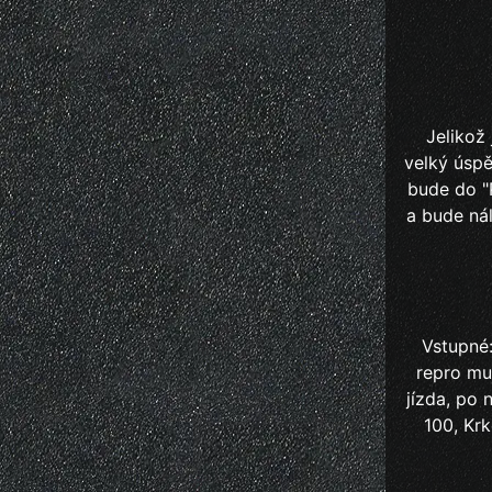
Jelikož
velký úspě
bude do "
a bude ná
Vstupné:
repro mu
jízda, po 
100, Krk