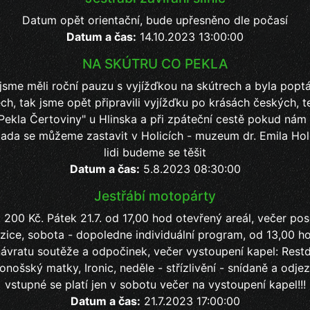
Datum opět orientační, bude upřesněno dle počasí
Datum a čas:
14.10.2023 13:00:00
NA SKÚTRU CO PEKLA
 jsme měli roční pauzu s vyjížďkou na skútrech a byla popt
ch, tak jsme opět připravili vyjížďku po krásách českých, t
Pekla Čertoviny" u Hlinska a při zpáteční cestě pokud nám
lada se můžeme zastavit v Holicích - muzeum dr. Emila Hol
lidi budeme se těšit
Datum a čas:
5.8.2023 08:30:00
Jestřábí motopárty
 200 Kč. Pátek 21.7. od 17,00 hod otevřený areál, večer pos
zice, sobota - dopoledne individuální program, od 13,00 ho
návratu soutěže a odpočinek, večer vystoupení kapel: Rest
onošský matky, Ironic, neděle - střízlivění - snídaně a odj
vstupné se platí jen v sobotu večer na vystoupení kapel!!!
Datum a čas:
21.7.2023 17:00:00