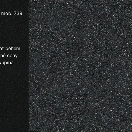
a mob. 739
hat během
tné ceny
kupina