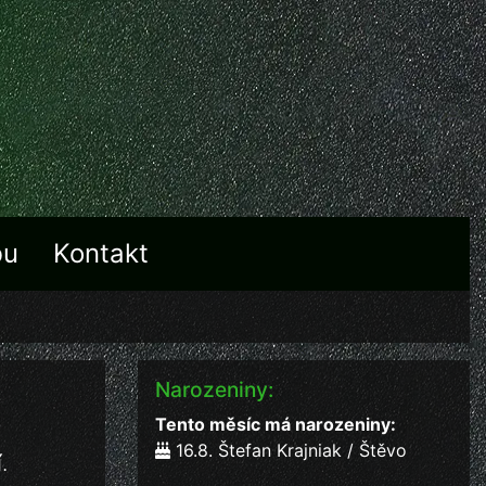
bu
Kontakt
Narozeniny:
Tento měsíc má narozeniny:
16.8. Štefan Krajniak / Štěvo
í
.