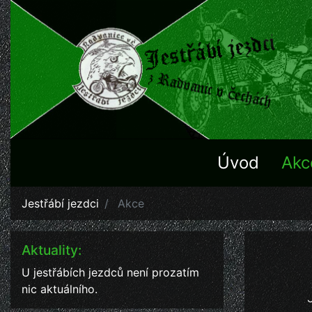
Úvod
Akc
Jestřábí jezdci
Akce
Aktuality:
U jestřábích jezdců není prozatím
nic aktuálního.