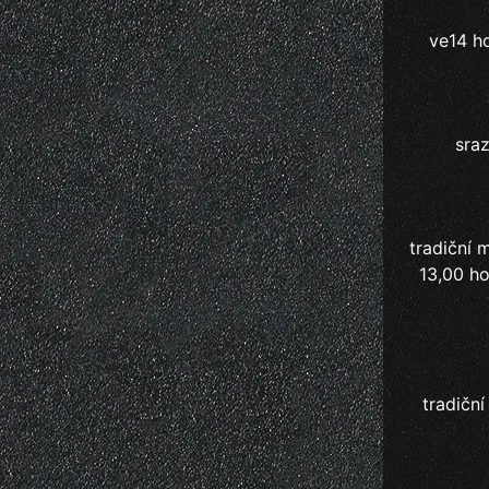
ve14 ho
sraz
tradiční 
13,00 ho
tradičn