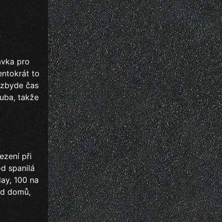
ávka pro
entokrát to
 zbyde čas
uba, takže
ezení při
d spanilá
day, 100 na
ezd domů,