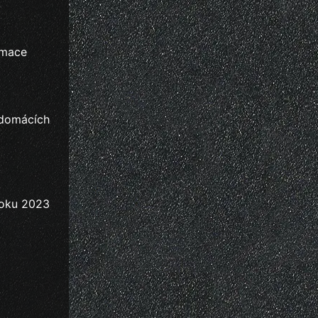
rmace
 domácích
 roku 2023