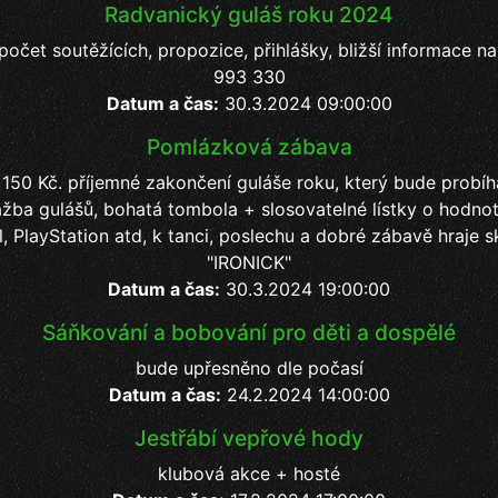
Radvanický guláš roku 2024
očet soutěžících, propozice, přihlášky, bližší informace n
993 330
Datum a čas:
30.3.2024 09:00:00
Pomlázková zábava
 150 Kč. příjemné zakončení guláše roku, který bude probí
ažba gulášů, bohatá tombola + slosovatelné lístky o hodno
l, PlayStation atd, k tanci, poslechu a dobré zábavě hraje s
"IRONICK"
Datum a čas:
30.3.2024 19:00:00
Sáňkování a bobování pro děti a dospělé
bude upřesněno dle počasí
Datum a čas:
24.2.2024 14:00:00
Jestřábí vepřové hody
klubová akce + hosté