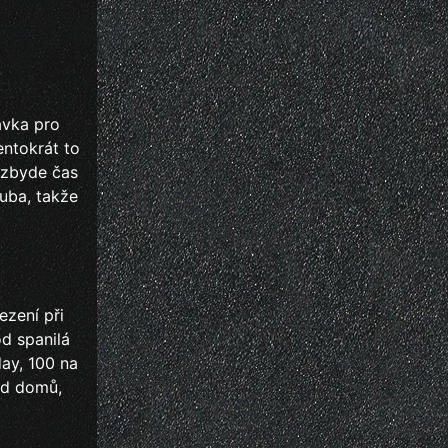
ávka pro
entokrát to
 zbyde čas
uba, takže
ezení při
d spanilá
day, 100 na
ezd domů,