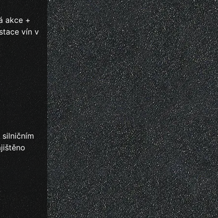
vá akce +
stace vín v
 silničním
jištěno