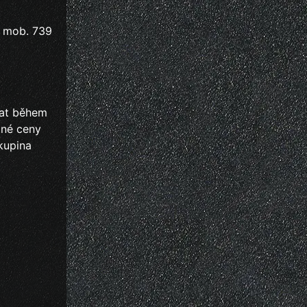
a mob. 739
hat během
tné ceny
kupina