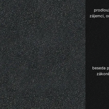
prodlouž
zájemci, o
beseda pr
zákoně