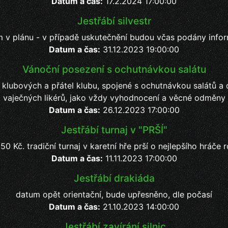
Datum a čas:
17.2.2024 17:00:00
Jestřábí silvestr
m v plánu - v případě uskutečnění budou včas podány info
Datum a čas:
31.12.2023 19:00:00
Vánoční posezení s ochutnávkou salátu
 klubových a přátel klubu, spojené s ochutnávkou salátů a
vaječných likérů, jako vždy vyhodnocení a věcné odměny
Datum a čas:
26.12.2023 17:00:00
Jestřábí turnaj v "PRŠÍ"
50 Kč. tradiční turnaj v karetní hře prší o nejlepšího hráče
Datum a čas:
11.11.2023 17:00:00
Jestřábí drakiáda
datum opět orientační, bude upřesněno, dle počasí
Datum a čas:
21.10.2023 14:00:00
Jestřábí zavírání silnic