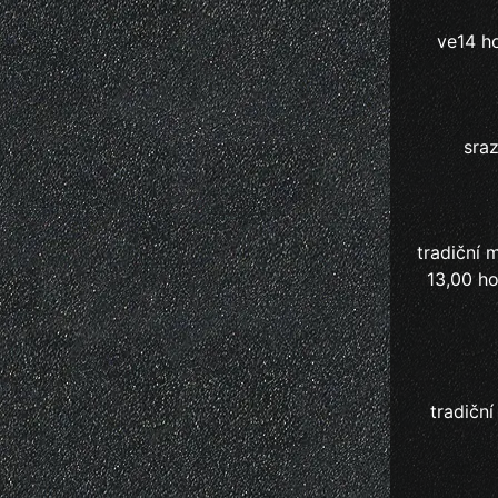
ve14 ho
sraz
tradiční 
13,00 ho
tradičn