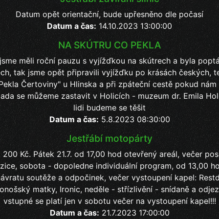
Datum opět orientační, bude upřesněno dle počasí
Datum a čas:
14.10.2023 13:00:00
NA SKÚTRU CO PEKLA
 jsme měli roční pauzu s vyjížďkou na skútrech a byla popt
ch, tak jsme opět připravili vyjížďku po krásách českých, t
Pekla Čertoviny" u Hlinska a při zpáteční cestě pokud nám
lada se můžeme zastavit v Holicích - muzeum dr. Emila Hol
lidi budeme se těšit
Datum a čas:
5.8.2023 08:30:00
Jestřábí motopárty
 200 Kč. Pátek 21.7. od 17,00 hod otevřený areál, večer pos
zice, sobota - dopoledne individuální program, od 13,00 ho
návratu soutěže a odpočinek, večer vystoupení kapel: Rest
onošský matky, Ironic, neděle - střízlivění - snídaně a odj
vstupné se platí jen v sobotu večer na vystoupení kapel!!!
Datum a čas:
21.7.2023 17:00:00