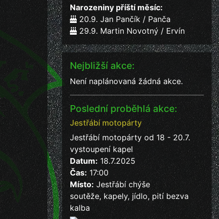
Narozeniny příští měsíc:
20.9. Jan Pančík / Panča
29.9. Martin Novotný / Ervín
Nejbližší akce:
Není naplánovaná žádná akce.
Poslední proběhlá akce:
Jestřábí motopárty
Jestřábí motopárty od 18 - 20.7.
vystoupení kapel
Datum:
18.7.2025
Čas:
17:00
Místo:
Jestřábí chýše
soutěže, kapely, jídlo, pití bezva
kalba