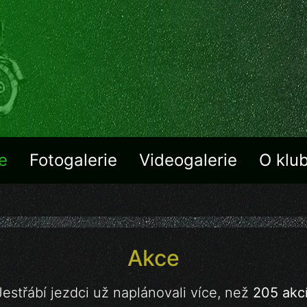
e
Fotogalerie
Videogalerie
O klu
Akce
Jestřábí jezdci už naplánovali více, než
205 akc