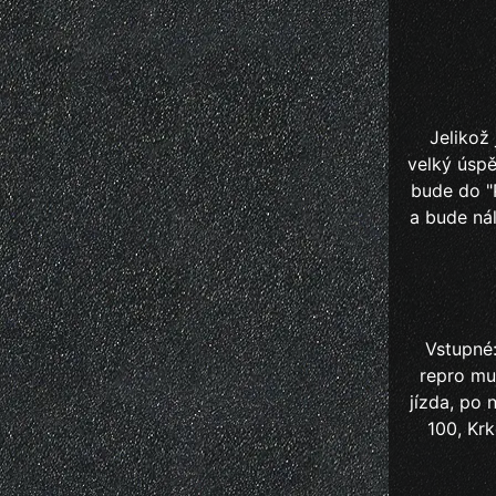
Jelikož
velký úspě
bude do "
a bude ná
Vstupné:
repro mu
jízda, po 
100, Krk