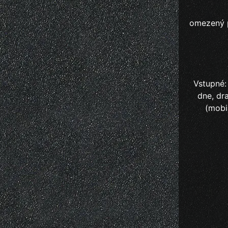
omezený p
Vstupné:
dne, dr
(mobi