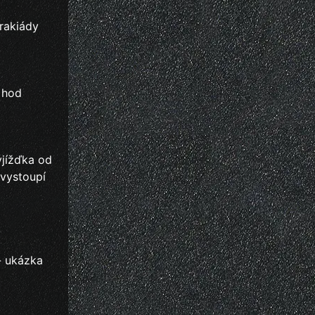
drakiády
3 hod
yjížďka od
 vystoupí
- ukázka