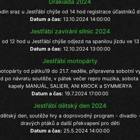
Drakiáda 2024
din sraz u Jestřábí chýše od 14 hod registrace účastníků 
Datum a čas:
13.10.2024 14:00:00
Jestřábí zavírání silnic 2024
 od 12 hod u Jestřábí chýše odjezd na spanilou jízdu ve 1
Datum a čas:
12.10.2024 13:00:00
Jestřábí motopárty
motopárty od pátku19 do 21.7. neděle, připravena sobotní v
d po návratu soutěže, v pátek večer repro muzika, sobota
kapely MANUÁL, SALIERI, ANI KROCK a SYMMERYA
Datum a čas:
19.7.2024 17:00:00
Jestřábí dětský den 2024
í dětský den, soutěže hry a doprovodný program - divadlo 
dravých ptáků a další překvapení pro děti
Datum a čas:
25.5.2024 14:00:00