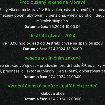
Prodloužený víkend na Moravě
ený víkend na Moravě v Bílovicích, návrat v neděli, klubo
mezený počet, ubytování v penzionu, výlety po okolí, degu
místních sklípcích.
Datum a čas:
1.5.2024 10:00:00
Jestřábí otvírák 2024
ve 13,00 hod odjezd od Jestřábí chýše na spanilou jízdu
Datum a čas:
27.4.2024 13:00:00
beseda o silničním zákoně
o širokou veřejnost - především pro držitele ŘP, novinky v
, přednášející lektor autoškoly Oleg Dlouhý, občerstvení za
Datum a čas:
27.4.2024 17:00:00
Výroční členská schůze Jestřábích jezdců
klubová akce
Datum a čas:
13.4.2024 17:00:00