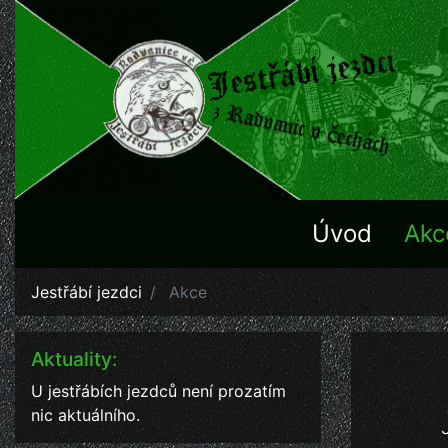
Úvod
Akc
Jestřábí jezdci
Akce
Aktuality:
U jestřábích jezdců není prozatím
nic aktuálního.