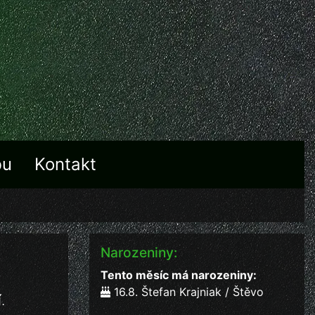
bu
Kontakt
Narozeniny:
Tento měsíc má narozeniny:
16.8. Štefan Krajniak / Štěvo
í
.