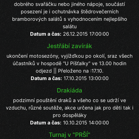
dobrého svařáčku nebo jiného nápoje, součástí
posezení je i ochutnávka štědrovečerních
bramborových salátů s vyhodnocením nejlepšího
salátu
Datum a čas:
26.12.2015 17:00:00
Jestřábí zavírák
ukončení motosezóny, vyjížďkou po okolí, sraz všech
účastníků v hospodě "U Píšťalky" ve 13.00 hodin
odjezd || Přeloženo na :17.10.
Datum a čas:
17.10.2015 13:00:00
Drakiáda
podzimní pouštění draků a všeho co se udrží ve
vzduchu, různé soutěže, akce určena jak pro děti tak i
pro dospěláky
Datum a čas:
10.10.2015 14:00:00
Turnaj v "PRŠÍ"