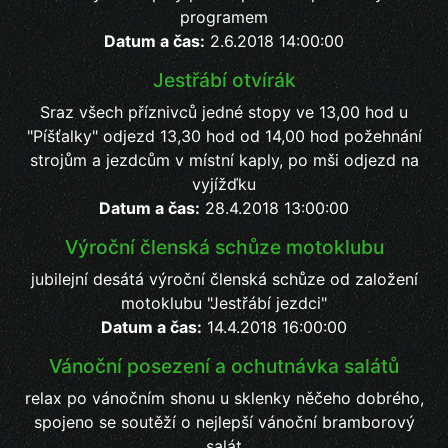
programem
Datum a čas:
2.6.2018 14:00:00
Jestřábí otvírák
Sraz všech příznivců jedné stopy ve 13,00 hod u
"Píšťalky" odjezd 13,30 hod od 14,00 hod požehnání
strojům a jezdcům v místní kaply, po mši odjezd na
vyjížďku
Datum a čas:
28.4.2018 13:00:00
Výroční členská schůze motoklubu
jubilejní desátá výroční členská schůze od založení
motoklubu "Jestřábí jezdci"
Datum a čas:
14.4.2018 16:00:00
Vánoční posezení a ochutnávka salátů
relax po vánočním shonu u sklenky něčeho dobrého,
spojeno se soutěží o nejlepší vánoční bramborový
salát