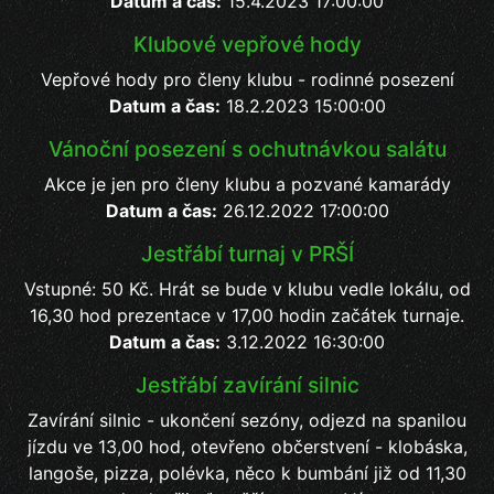
Datum a čas:
15.4.2023 17:00:00
Klubové vepřové hody
Vepřové hody pro členy klubu - rodinné posezení
Datum a čas:
18.2.2023 15:00:00
Vánoční posezení s ochutnávkou salátu
Akce je jen pro členy klubu a pozvané kamarády
Datum a čas:
26.12.2022 17:00:00
Jestřábí turnaj v PRŠÍ
Vstupné: 50 Kč. Hrát se bude v klubu vedle lokálu, od
16,30 hod prezentace v 17,00 hodin začátek turnaje.
Datum a čas:
3.12.2022 16:30:00
Jestřábí zavírání silnic
Zavírání silnic - ukončení sezóny, odjezd na spanilou
jízdu ve 13,00 hod, otevřeno občerstvení - klobáska,
langoše, pizza, polévka, něco k bumbání již od 11,30