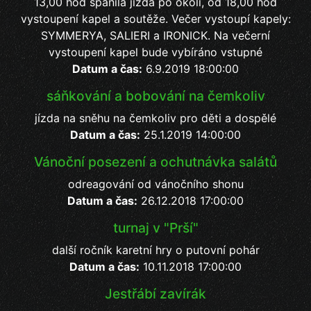
13,00 hod spanilá jízda po okolí, od 18,00 hod
vystoupení kapel a soutěže. Večer vystoupí kapely:
SYMMERYA, SALIERI a IRONICK. Na večerní
vystoupení kapel bude vybíráno vstupné
Datum a čas:
6.9.2019 18:00:00
sáňkování a bobování na čemkoliv
jízda na sněhu na čemkoliv pro děti a dospělé
Datum a čas:
25.1.2019 14:00:00
Vánoční posezení a ochutnávka salátů
odreagování od vánočního shonu
Datum a čas:
26.12.2018 17:00:00
turnaj v "Prší"
další ročník karetní hry o putovní pohár
Datum a čas:
10.11.2018 17:00:00
Jestřábí zavírák