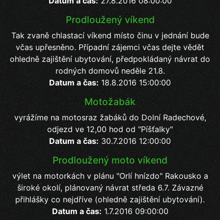
Datum a čas:
27.8.2016 08:00:00
Prodloužený víkend
Tak zvaně chlastací víkend místo činu v jednání bude
včas upřesněno. Případní zájemci včas dejte vědět
ohledně zajištění ubytování, předpokládaný návrat do
rodných domovů neděle 21.8.
Datum a čas:
18.8.2016 15:00:00
Motožabák
vyrážíme na motosraz žabáků do Dolní Radechové,
odjezd ve 12,00 hod od "Píšťalky"
Datum a čas:
30.7.2016 12:00:00
Prodloužený moto víkend
výlet na motorkách v plánu "Orlí hnízdo" Rakousko a
široké okolí, plánovaný návrat středa 6.7. Závazné
přihlášky co nejdříve (ohledně zajištění ubytování).
Datum a čas:
1.7.2016 09:00:00