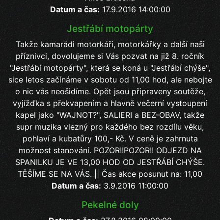
Datum a čas:
17.9.2016 14:00:00
Jestřábí motopárty
Takže kamarádi motorkáři, motorkářky a další naši
příznivci, dovolujeme si Vás pozvat na již 8. ročník
"Jestřábí motopárty", která se koná u "Jestřábí chýše",
sice letos začínáme v sobotu od 11,00 hod, ale nebojte
o nic vás neošidíme. Opět jsou připraveny soutěže,
vyjížďka s překvapením a hlavně večerní vystoupení
kapel jako "WAJNOT?", SALIERI a BEZ-OBAV, takže
supr muzika vlezný pro každého bez rozdílu věku,
pohlaví a kubatůry 100,- Kč. V ceně je zahrnuta
možnost stanování. POZOR!!POZOR!! ODJEZD NA
SPANILKU JE VE 13,00 HOD OD JESTŘÁBÍ CHÝŠE.
TĚŠÍME SE NA VÁS. || Čas akce posunut na: 11,00
Datum a čas:
3.9.2016 11:00:00
Pekelné doly