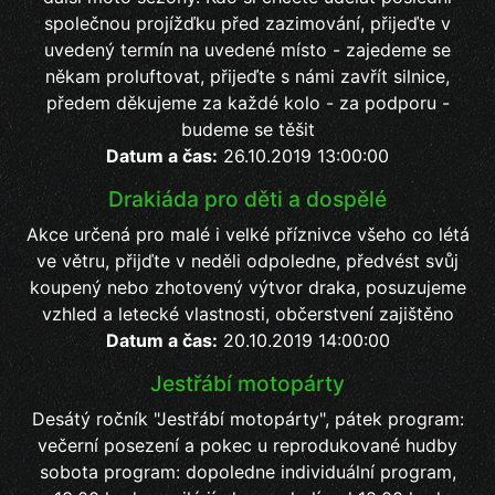
společnou projížďku před zazimování, přijeďte v
uvedený termín na uvedené místo - zajedeme se
někam proluftovat, přijeďte s námi zavřít silnice,
předem děkujeme za každé kolo - za podporu -
budeme se těšit
Datum a čas:
26.10.2019 13:00:00
Drakiáda pro děti a dospělé
Akce určená pro malé i velké příznivce všeho co létá
ve větru, přijďte v neděli odpoledne, předvést svůj
koupený nebo zhotovený výtvor draka, posuzujeme
vzhled a letecké vlastnosti, občerstvení zajištěno
Datum a čas:
20.10.2019 14:00:00
Jestřábí motopárty
Desátý ročník "Jestřábí motopárty", pátek program:
večerní posezení a pokec u reprodukované hudby
sobota program: dopoledne individuální program,