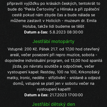
připravili vyjížďku po krásách českých, tentokrát to
bude do "Pekla Čertoviny" u Hlinska a při zpáteční
cestě pokud nám zbyde čas a bude nálada se
můžeme zastavit v Holicích - muzeum dr. Emila
Holuba, takže lidi budeme se těšit
Datum a čas:
5.8.2023 08:30:00
Jestřábí motopárty
Vstupné: 200 Kč. Pátek 21.7. od 17,00 hod otevřený
areál, večer posezení při repro muzice, sobota -
dopoledne individuální program, od 13,00 hod spanilá
jízda, po návratu soutěže a odpočinek, večer
vystoupení kapel: Restday, 100 na 100, Krkonošský
matky, Ironic, neděle - střízlivění - snídaně a odjezd
domů, vstupné se platí jen v sobotu večer na
vystoupení kapel!!!
Datum a čas:
21.7.2023 17:00:00
Jestřábí dětský den