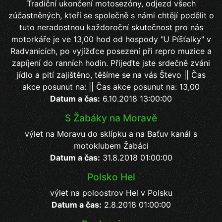
Tradiční ukončení motosezóny, odjezd všech
zúčastněných, kteří se společně s námi chtějí podělit o
tuto neradostnou každoroční skutečnost pro nás
motorkáře je ve 13,00 hod od hospody "U Píšťalky" v
Radvanicích, po vyjížďce posezení při repro muzice a
zapíjení do ranních hodin. Přijeďte jste srdečně zváni
jídlo a pití zajištěno, těšíme se na vás Števo || Čas
akce posunut na: || Čas akce posunut na: 13,00
Datum a čas:
6.10.2018 13:00:00
S Žabáky na Moravě
výlet na Moravu do sklípku a na Baťuv kanál s
motoklubem Žabáci
Datum a čas:
31.8.2018 01:00:00
Polsko Hel
výlet na poloostrov Hel v Polsku
Datum a čas:
2.8.2018 01:00:00