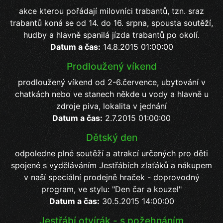
akce kterou pořádají milovníci trabantů, tzn. sraz
trabantů koná se od 14. do 16. srpna, spousta soutěží,
hudby a hlavně spanilá jízda trabantů po okolí.
Datum a čas:
14.8.2015 01:00:00
Prodloužený víkend
prodloužený víkend od 2-6.července, ubytování v
chatkách nebo ve stanech někde u vody a hlavně u
zdroje piva, lokalita v jednání
Datum a čas:
2.7.2015 01:00:00
Dětský den
odpoledne plné soutěží a atrakcí určených pro děti
spojené s vyděláváním Jestřábích zlaťáků a nákupem
v naší speciální prodejně hraček - doprovodný
program, ve stylu: "Den čar a kouzel"
Datum a čas:
30.5.2015 14:00:00
Jestřábí otvírák - s požehnáním