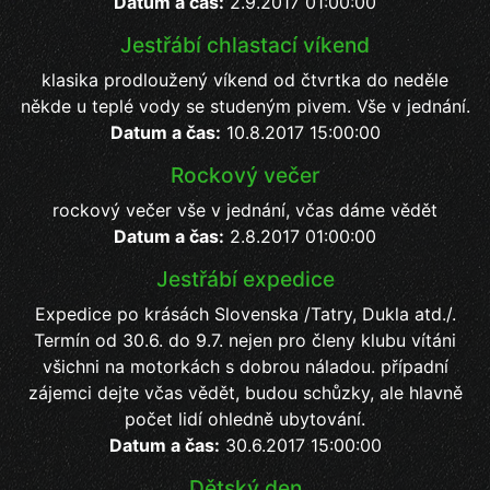
Datum a čas:
2.9.2017 01:00:00
Jestřábí chlastací víkend
klasika prodloužený víkend od čtvrtka do neděle
někde u teplé vody se studeným pivem. Vše v jednání.
Datum a čas:
10.8.2017 15:00:00
Rockový večer
rockový večer vše v jednání, včas dáme vědět
Datum a čas:
2.8.2017 01:00:00
Jestřábí expedice
Expedice po krásách Slovenska /Tatry, Dukla atd./.
Termín od 30.6. do 9.7. nejen pro členy klubu vítáni
všichni na motorkách s dobrou náladou. případní
zájemci dejte včas vědět, budou schůzky, ale hlavně
počet lidí ohledně ubytování.
Datum a čas:
30.6.2017 15:00:00
Dětský den