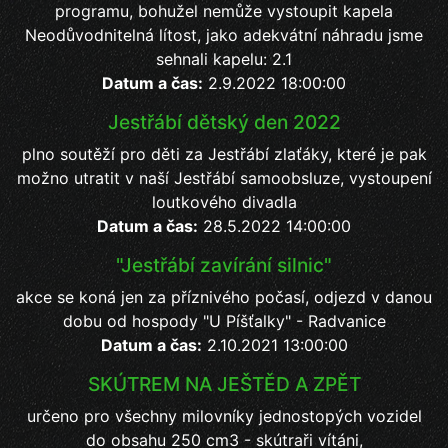
programu, bohužel nemůže vystoupit kapela
Neodůvodnitelná lítost, jako adekvátní náhradu jsme
sehnali kapelu: 2.1
Datum a čas:
2.9.2022 18:00:00
Jestřábí dětský den 2022
plno soutěží pro děti za Jestřábí zlaťáky, které je pak
možno utratit v naší Jestřábí samoobsluze, vystoupení
loutkového divadla
Datum a čas:
28.5.2022 14:00:00
"Jestřábí zavírání silnic"
akce se koná jen za příznivého počasí, odjezd v danou
dobu od hospody "U Píšťalky" - Radvanice
Datum a čas:
2.10.2021 13:00:00
SKÚTREM NA JEŠTĚD A ZPĚT
určeno pro všechny milovníky jednostopých vozidel
do obsahu 250 cm3 - skútraři vítáni,