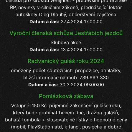
beseda pro širokou veřejnost - především pro držitele
ŘP, novinky v silničním zákoně, přednášející lektor
autoškoly Oleg Dlouhý, občerstvení zajištěno
Datum a čas:
27.4.2024 17:00:00
Výroční členská schůze Jestřábích jezdců
klubová akce
Datum a čas:
13.4.2024 17:00:00
Radvanický guláš roku 2024
omezený počet soutěžících, propozice, přihlášky,
bližší informace na mob. 739 993 330
Datum a čas:
30.3.2024 09:00:00
Pomlázková zábava
Vstupné: 150 Kč. příjemné zakončení guláše roku,
který bude probíhat během dne, dražba gulášů,
bohatá tombola + slosovatelné lístky o hodnotné ceny
(mobil, PlayStation atd, k tanci, poslechu a dobré