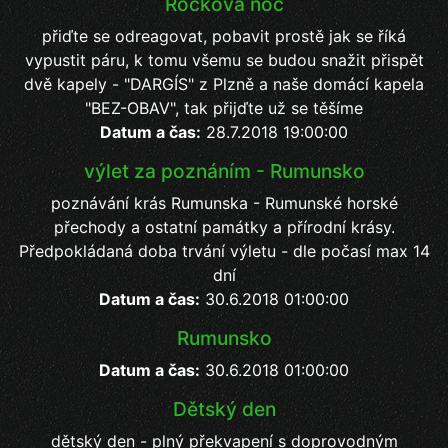
Rocková noc
přiďte se odreagovat, pobavit prostě jak se říká
vypustit páru, k tomu všemu se budou snažit přispět
dvě kapely - "DARGÍS" z Plzně a naše domácí kapela
"BEZ-OBAV", tak přijďte už se těšíme
Datum a čas:
28.7.2018 19:00:00
výlet za poznáním - Rumunsko
poznávání krás Rumunska - Rumunské horské
přechody a ostatní památky a přírodní krásy.
Předpokládaná doba trvání výletu - dle počasí max 14
dní
Datum a čas:
30.6.2018 01:00:00
Rumunsko
Datum a čas:
30.6.2018 01:00:00
Dětský den
dětský den - plný překvapení s doprovodným