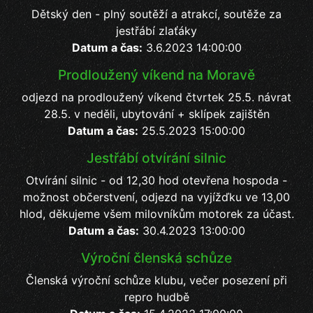
Dětský den - plný soutěží a atrakcí, soutěže za
jestřábí zlaťáky
Datum a čas:
3.6.2023 14:00:00
Prodloužený víkend na Moravě
odjezd na prodloužený víkend čtvrtek 25.5. návrat
28.5. v neděli, ubytování + sklípek zajištěn
Datum a čas:
25.5.2023 15:00:00
Jestřábí otvírání silnic
Otvírání silnic - od 12,30 hod otevřena hospoda -
možnost občerstvení, odjezd na vyjížďku ve 13,00
hlod, děkujeme všem milovníkům motorek za účast.
Datum a čas:
30.4.2023 13:00:00
Výroční členská schůze
Členská výroční schůze klubu, večer posezení při
repro hudbě