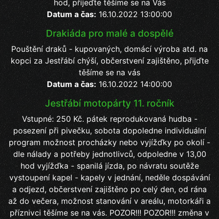
hod, přijeďte těšíme se na Vás
Datum a čas:
16.10.2022 13:00:00
Drakiáda pro malé a dospělé
Pouštění draků - kupovaných, domácí výroba atd. na
kopci za Jestřábí chýší, občerstvení zajištěno, přijďte
těšíme se na vás
Datum a čas:
16.10.2022 14:00:00
Jestřábí motopárty 11. ročník
Vstupné: 250 Kč. pátek reprodukovaná hudba -
posezení při pivečku, sobota dopoledne individuální
program možnost procházky nebo vyjížďky po okolí -
dle nálady a potřeby jednotlivců, odpoledne v 13,00
hod vyjížďka - spanilá jízda, po návratu soutěže
vystoupení kapel - kapely v jednání, neděle dospávání
a odjezd, občerstvení zajištěno po celý den, od rána
až do večera, možnost stanování v areálu, motorkáři a
příznivci těšíme se na vás. POZOR!!! POZOR!!! změna v