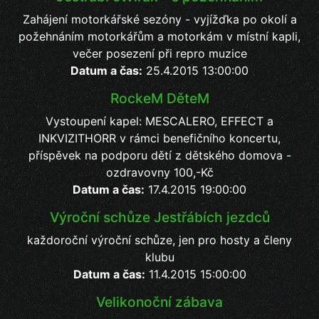
Zahájení motorkářské sezóny - vyjížďka po okolí a
požehnáním motorkářům a motorkám v místní kapli,
večer posezení při repro muzice
Datum a čas:
25.4.2015 13:00:00
RockeM DěteM
Vystoupení kapel: MESCALERO, EFFECT a
INKVIZITHORR v rámci benefičního koncertu,
příspěvek na podporu dětí z dětského domova -
ozdravovny 100,-Kč
Datum a čas:
17.4.2015 19:00:00
Výroční schůze Jestřábích jezdců
každoroční výroční schůze, jen pro hosty a členy
klubu
Datum a čas:
11.4.2015 15:00:00
Velikonoční zábava