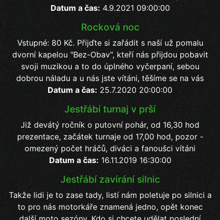
Datum a čas:
4.9.2021 09:00:00
Rocková noc
Vstupné: 80 Kč. Přijďte si zařádit s naší už pomalu
dvorní kapelou "Bez-Obav", kteří nás přijdou pobavit
svoji muzikou a to do úplného vyčerpaní, sebou
dobrou náladu a u nás jste vítáni, těšíme se na vás
Datum a čas:
25.7.2020 20:00:00
Jestřábí turnaj v prší
Již devátý ročník o putovní pohár, od 16,30 hod
prezentace, začátek turnaje od 17,00 hod, pozor -
omezený počet hráčů, diváci a fanoušci vítáni
Datum a čas:
16.11.2019 16:30:00
Jestřábí zavírání silnic
Takže lidi je to zase tady, listí nám poletuje po silnici a
to pro nás motorkáře znamená jedno, opět konec
další moto sezóny. Kdo si chcete udělat poslední