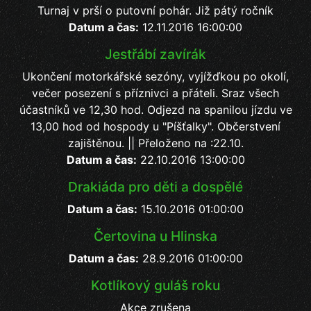
Turnaj v prší o putovní pohár. Již pátý ročník
Datum a čas:
12.11.2016 16:00:00
Jestřábí zavírák
Ukončení motorkářské sezóny, vyjížďkou po okolí,
večer posezení s příznivci a přáteli. Sraz všech
účastníků ve 12,30 hod. Odjezd na spanilou jízdu ve
13,00 hod od hospody u "Píšťalky". Občerstvení
zajištěnou. || Přeloženo na :22.10.
Datum a čas:
22.10.2016 13:00:00
Drakiáda pro děti a dospělé
Datum a čas:
15.10.2016 01:00:00
Čertovina u Hlinska
Datum a čas:
28.9.2016 01:00:00
Kotlíkový guláš roku
Akce zrušena