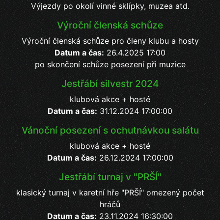
Výjezdy po okolí vinné sklípky, muzea atd.
Výroční členská schůze
Výroční členská schůze pro členy klubu a hosty
Datum a čas:
26.4.2025 17:00
po skončení schůze posezení při muzice
Jestřábí silvestr 2024
klubová akce + hosté
Datum a čas:
31.12.2024 17:00:00
Vánoční posezení s ochutnávkou salátu
klubová akce + hosté
Datum a čas:
26.12.2024 17:00:00
Jestřábí turnaj v "PRŠÍ"
klasický turnaj v karetní hře "PRŠÍ" omezený počet
hráčů
Datum a čas:
23.11.2024 16:30:00