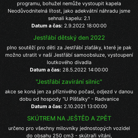
programu, bohužel nemůže vystoupit kapela
Neodůvodnitelná lítost, jako adekvátní náhradu jsme
sehnali kapelu: 2.1
Datum a čas:
2.9.2022 18:00:00
Jestřábí dětský den 2022
plno soutěží pro děti za Jestřábí zlaťáky, které je pak
možno utratit v naší Jestřábí samoobsluze, vystoupení
loutkového divadla
Datum a čas:
28.5.2022 14:00:00
"Jestřábí zavírání silnic"
akce se koná jen za příznivého počasí, odjezd v danou
dobu od hospody "U Píšťalky" - Radvanice
Datum a čas:
2.10.2021 13:00:00
SKÚTREM NA JEŠTĚD A ZPĚT
určeno pro všechny milovníky jednostopých vozidel
do obsahu 250 cm3 - skútraři vítáni,