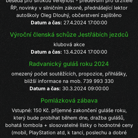
beseda pro širokou veřejnost - především pro držitele
ŘP, novinky v silničním zákoně, přednášející lektor
autoškoly Oleg Dlouhý, občerstvení zajištěno
Datum a čas:
27.4.2024 17:00:00
Výroční členská schůze Jestřábích jezdců
klubová akce
Datum a čas:
13.4.2024 17:00:00
Radvanický guláš roku 2024
omezený počet soutěžících, propozice, přihlášky,
bližší informace na mob. 739 993 330
Datum a čas:
30.3.2024 09:00:00
Pomlázková zábava
Vstupné: 150 Kč. příjemné zakončení guláše roku,
který bude probíhat během dne, dražba gulášů,
bohatá tombola + slosovatelné lístky o hodnotné ceny
(mobil, PlayStation atd, k tanci, poslechu a dobré