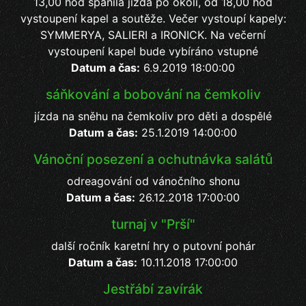
13,00 hod spanilá jízda po okolí, od 18,00 hod
vystoupení kapel a soutěže. Večer vystoupí kapely:
SYMMERYA, SALIERI a IRONICK. Na večerní
vystoupení kapel bude vybíráno vstupné
Datum a čas:
6.9.2019 18:00:00
sáňkování a bobování na čemkoliv
jízda na sněhu na čemkoliv pro děti a dospělé
Datum a čas:
25.1.2019 14:00:00
Vánoční posezení a ochutnávka salátů
odreagování od vánočního shonu
Datum a čas:
26.12.2018 17:00:00
turnaj v "Prší"
další ročník karetní hry o putovní pohár
Datum a čas:
10.11.2018 17:00:00
Jestřábí zavírák