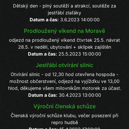
Dětský den - plný soutěží a atrakcí, soutěže za
jestřábí zlaťáky
Datum a čas:
3.6.2023 14:00:00
Prodloužený víkend na Moravě
odjezd na prodloužený víkend čtvrtek 25.5. návrat
28.5. v neděli, ubytování + sklípek zajištěn
Datum a čas:
25.5.2023 15:00:00
Jestřábí otvírání silnic
Otvírání silnic - od 12,30 hod otevřena hospoda -
možnost občerstvení, odjezd na vyjížďku ve 13,00
hlod, děkujeme všem milovníkům motorek za účast.
Datum a čas:
30.4.2023 13:00:00
Výroční členská schůze
Členská výroční schůze klubu, večer posezení při
repro hudbě