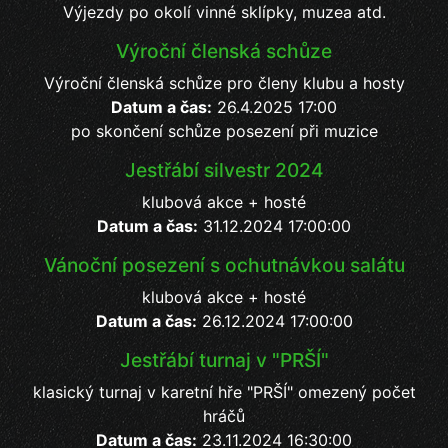
Výjezdy po okolí vinné sklípky, muzea atd.
Výroční členská schůze
Výroční členská schůze pro členy klubu a hosty
Datum a čas:
26.4.2025 17:00
po skončení schůze posezení při muzice
Jestřábí silvestr 2024
klubová akce + hosté
Datum a čas:
31.12.2024 17:00:00
Vánoční posezení s ochutnávkou salátu
klubová akce + hosté
Datum a čas:
26.12.2024 17:00:00
Jestřábí turnaj v "PRŠÍ"
klasický turnaj v karetní hře "PRŠÍ" omezený počet
hráčů
Datum a čas:
23.11.2024 16:30:00