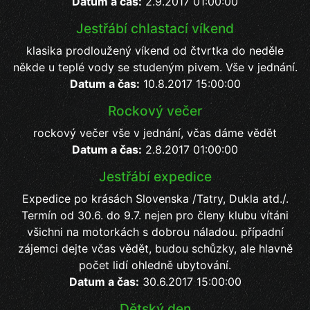
Datum a čas:
2.9.2017 01:00:00
Jestřábí chlastací víkend
klasika prodloužený víkend od čtvrtka do neděle
někde u teplé vody se studeným pivem. Vše v jednání.
Datum a čas:
10.8.2017 15:00:00
Rockový večer
rockový večer vše v jednání, včas dáme vědět
Datum a čas:
2.8.2017 01:00:00
Jestřábí expedice
Expedice po krásách Slovenska /Tatry, Dukla atd./.
Termín od 30.6. do 9.7. nejen pro členy klubu vítáni
všichni na motorkách s dobrou náladou. případní
zájemci dejte včas vědět, budou schůzky, ale hlavně
počet lidí ohledně ubytování.
Datum a čas:
30.6.2017 15:00:00
Dětský den