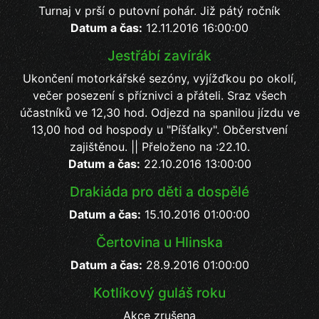
Turnaj v prší o putovní pohár. Již pátý ročník
Datum a čas:
12.11.2016 16:00:00
Jestřábí zavírák
Ukončení motorkářské sezóny, vyjížďkou po okolí,
večer posezení s příznivci a přáteli. Sraz všech
účastníků ve 12,30 hod. Odjezd na spanilou jízdu ve
13,00 hod od hospody u "Píšťalky". Občerstvení
zajištěnou. || Přeloženo na :22.10.
Datum a čas:
22.10.2016 13:00:00
Drakiáda pro děti a dospělé
Datum a čas:
15.10.2016 01:00:00
Čertovina u Hlinska
Datum a čas:
28.9.2016 01:00:00
Kotlíkový guláš roku
Akce zrušena