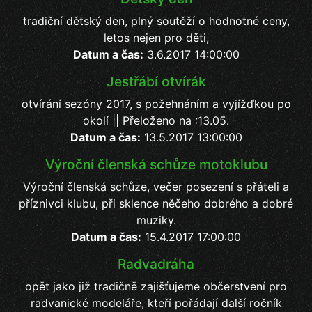
tradiční dětský den, plný soutěží o hodnotné ceny,
letos nejen pro děti,
Datum a čas:
3.6.2017 14:00:00
Jestřábí otvírák
otvírání sezóny 2017, s požehnáním a vyjížďkou po
okolí || Přeloženo na :13.05.
Datum a čas:
13.5.2017 13:00:00
Výroční členská schůze motoklubu
Výroční členská schůze, večer posezení s přáteli a
příznivci klubu, při sklence něčeho dobrého a dobré
muziky.
Datum a čas:
15.4.2017 17:00:00
Radvadráha
opět jako již tradičně zajišťujeme občerstvení pro
radvanické modeláře, kteří pořádají další ročník