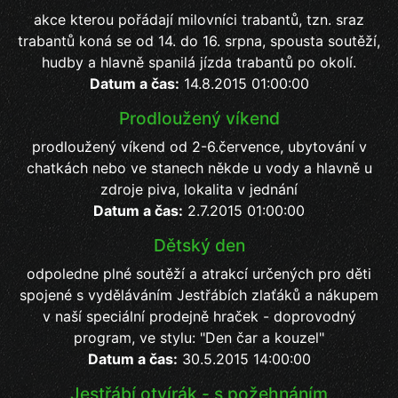
akce kterou pořádají milovníci trabantů, tzn. sraz
trabantů koná se od 14. do 16. srpna, spousta soutěží,
hudby a hlavně spanilá jízda trabantů po okolí.
Datum a čas:
14.8.2015 01:00:00
Prodloužený víkend
prodloužený víkend od 2-6.července, ubytování v
chatkách nebo ve stanech někde u vody a hlavně u
zdroje piva, lokalita v jednání
Datum a čas:
2.7.2015 01:00:00
Dětský den
odpoledne plné soutěží a atrakcí určených pro děti
spojené s vyděláváním Jestřábích zlaťáků a nákupem
v naší speciální prodejně hraček - doprovodný
program, ve stylu: "Den čar a kouzel"
Datum a čas:
30.5.2015 14:00:00
Jestřábí otvírák - s požehnáním