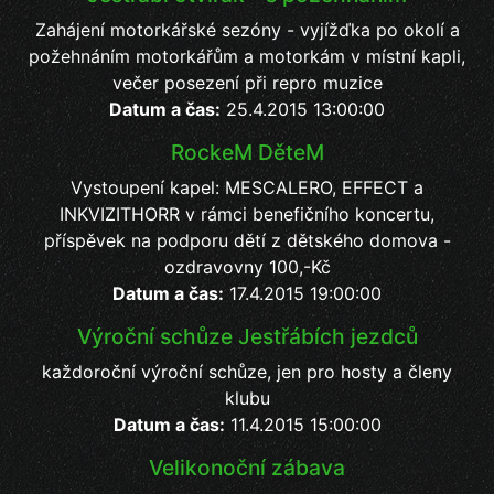
Zahájení motorkářské sezóny - vyjížďka po okolí a
požehnáním motorkářům a motorkám v místní kapli,
večer posezení při repro muzice
Datum a čas:
25.4.2015 13:00:00
RockeM DěteM
Vystoupení kapel: MESCALERO, EFFECT a
INKVIZITHORR v rámci benefičního koncertu,
příspěvek na podporu dětí z dětského domova -
ozdravovny 100,-Kč
Datum a čas:
17.4.2015 19:00:00
Výroční schůze Jestřábích jezdců
každoroční výroční schůze, jen pro hosty a členy
klubu
Datum a čas:
11.4.2015 15:00:00
Velikonoční zábava