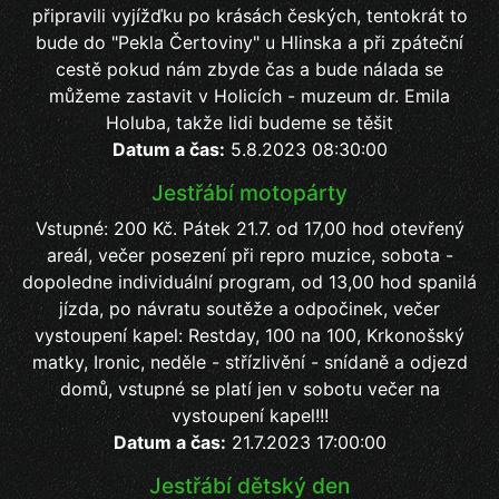
připravili vyjížďku po krásách českých, tentokrát to
bude do "Pekla Čertoviny" u Hlinska a při zpáteční
cestě pokud nám zbyde čas a bude nálada se
můžeme zastavit v Holicích - muzeum dr. Emila
Holuba, takže lidi budeme se těšit
Datum a čas:
5.8.2023 08:30:00
Jestřábí motopárty
Vstupné: 200 Kč. Pátek 21.7. od 17,00 hod otevřený
areál, večer posezení při repro muzice, sobota -
dopoledne individuální program, od 13,00 hod spanilá
jízda, po návratu soutěže a odpočinek, večer
vystoupení kapel: Restday, 100 na 100, Krkonošský
matky, Ironic, neděle - střízlivění - snídaně a odjezd
domů, vstupné se platí jen v sobotu večer na
vystoupení kapel!!!
Datum a čas:
21.7.2023 17:00:00
Jestřábí dětský den