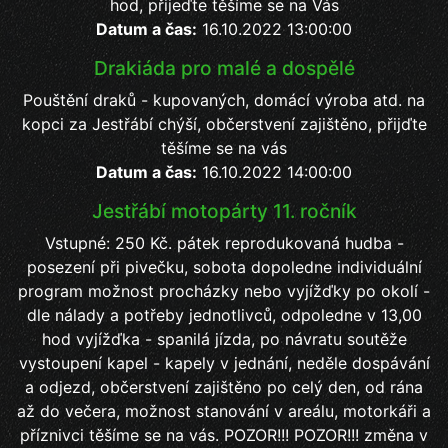
hod, přijeďte těšíme se na Vás
Datum a čas:
16.10.2022 13:00:00
Drakiáda pro malé a dospělé
Pouštění draků - kupovaných, domácí výroba atd. na
kopci za Jestřábí chýší, občerstvení zajištěno, přijďte
těšíme se na vás
Datum a čas:
16.10.2022 14:00:00
Jestřábí motopárty 11. ročník
Vstupné: 250 Kč. pátek reprodukovaná hudba -
posezení při pivečku, sobota dopoledne individuální
program možnost procházky nebo vyjížďky po okolí -
dle nálady a potřeby jednotlivců, odpoledne v 13,00
hod vyjížďka - spanilá jízda, po návratu soutěže
vystoupení kapel - kapely v jednání, neděle dospávání
a odjezd, občerstvení zajištěno po celý den, od rána
až do večera, možnost stanování v areálu, motorkáři a
příznivci těšíme se na vás. POZOR!!! POZOR!!! změna v