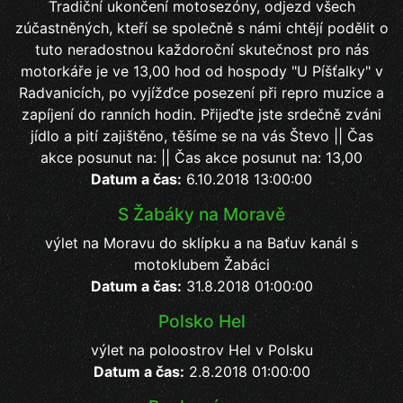
Tradiční ukončení motosezóny, odjezd všech
zúčastněných, kteří se společně s námi chtějí podělit o
tuto neradostnou každoroční skutečnost pro nás
motorkáře je ve 13,00 hod od hospody "U Píšťalky" v
Radvanicích, po vyjížďce posezení při repro muzice a
zapíjení do ranních hodin. Přijeďte jste srdečně zváni
jídlo a pití zajištěno, těšíme se na vás Števo || Čas
akce posunut na: || Čas akce posunut na: 13,00
Datum a čas:
6.10.2018 13:00:00
S Žabáky na Moravě
výlet na Moravu do sklípku a na Baťuv kanál s
motoklubem Žabáci
Datum a čas:
31.8.2018 01:00:00
Polsko Hel
výlet na poloostrov Hel v Polsku
Datum a čas:
2.8.2018 01:00:00