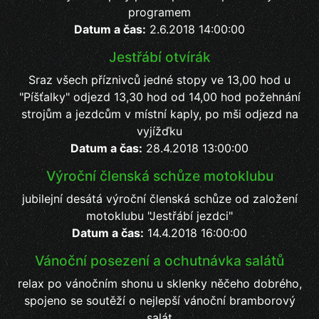
programem
Datum a čas:
2.6.2018 14:00:00
Jestřábí otvírák
Sraz všech příznivců jedné stopy ve 13,00 hod u
"Píšťalky" odjezd 13,30 hod od 14,00 hod požehnání
strojům a jezdcům v místní kaply, po mši odjezd na
vyjížďku
Datum a čas:
28.4.2018 13:00:00
Výroční členská schůze motoklubu
jubilejní desátá výroční členská schůze od založení
motoklubu "Jestřábí jezdci"
Datum a čas:
14.4.2018 16:00:00
Vánoční posezení a ochutnávka salátů
relax po vánočním shonu u sklenky něčeho dobrého,
spojeno se soutěží o nejlepší vánoční bramborový
salát