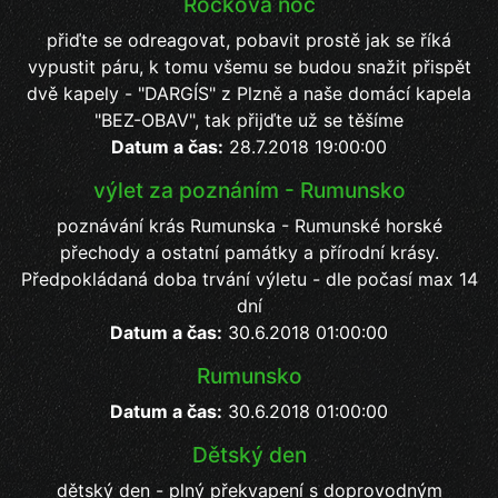
Rocková noc
přiďte se odreagovat, pobavit prostě jak se říká
vypustit páru, k tomu všemu se budou snažit přispět
dvě kapely - "DARGÍS" z Plzně a naše domácí kapela
"BEZ-OBAV", tak přijďte už se těšíme
Datum a čas:
28.7.2018 19:00:00
výlet za poznáním - Rumunsko
poznávání krás Rumunska - Rumunské horské
přechody a ostatní památky a přírodní krásy.
Předpokládaná doba trvání výletu - dle počasí max 14
dní
Datum a čas:
30.6.2018 01:00:00
Rumunsko
Datum a čas:
30.6.2018 01:00:00
Dětský den
dětský den - plný překvapení s doprovodným