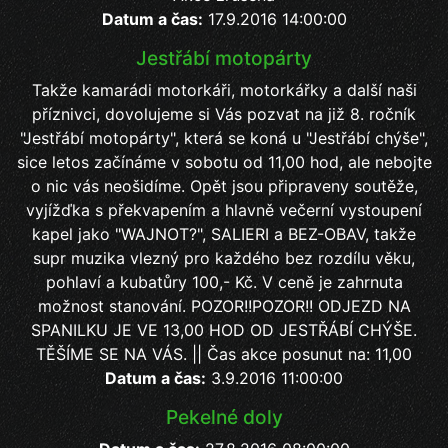
Datum a čas:
17.9.2016 14:00:00
Jestřábí motopárty
Takže kamarádi motorkáři, motorkářky a další naši
příznivci, dovolujeme si Vás pozvat na již 8. ročník
"Jestřábí motopárty", která se koná u "Jestřábí chýše",
sice letos začínáme v sobotu od 11,00 hod, ale nebojte
o nic vás neošidíme. Opět jsou připraveny soutěže,
vyjížďka s překvapením a hlavně večerní vystoupení
kapel jako "WAJNOT?", SALIERI a BEZ-OBAV, takže
supr muzika vlezný pro každého bez rozdílu věku,
pohlaví a kubatůry 100,- Kč. V ceně je zahrnuta
možnost stanování. POZOR!!POZOR!! ODJEZD NA
SPANILKU JE VE 13,00 HOD OD JESTŘÁBÍ CHÝŠE.
TĚŠÍME SE NA VÁS. || Čas akce posunut na: 11,00
Datum a čas:
3.9.2016 11:00:00
Pekelné doly