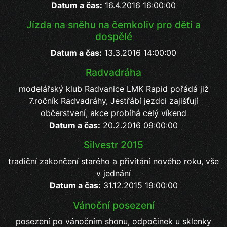
Datum a čas:
16.4.2016 16:00:00
Jízda na sněhu na čemkoliv pro děti a
dospělé
Datum a čas:
13.3.2016 14:00:00
Radvadráha
modelářský klub Radvanice LMK Rapid pořádá již
7.ročník Radvadráhy, Jestřábí jezdci zajišťují
občerstvení, akce probíhá celý víkend
Datum a čas:
20.2.2016 09:00:00
Silvestr 2015
tradiční zakončení starého a přivítání nového roku, vše
v jednání
Datum a čas:
31.12.2015 19:00:00
Vánoční posezení
posezení po vánočním shonu, odpočinek u sklenky