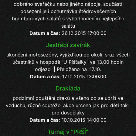
dobrého svařáčku nebo jiného nápoje, součástí
posezení je i ochutnávka štědrovečerních
bramborových salátů s vyhodnocením nejlepšího
salátu
Datum a čas:
26.12.2015 17:00:00
Jestřábí zavírák
ukončení motosezóny, vyjížďkou po okolí, sraz všech
účastníků v hospodě "U Píšťalky" ve 13.00 hodin
odjezd || Přeloženo na :17.10.
Datum a čas:
17.10.2015 13:00:00
Drakiáda
podzimní pouštění draků a všeho co se udrží ve
vzduchu, různé soutěže, akce určena jak pro děti tak i
pro dospěláky
Datum a čas:
10.10.2015 14:00:00
Turnaj v "PRŠÍ"