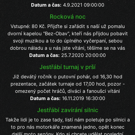
Datum a čas:
4.9.2021 09:00:00
Rocková noc
Vstupné: 80 Kč. Přijďte si zařádit s naší už pomalu
dvorní kapelou "Bez-Obav", kteří nás přijdou pobavit
svoji muzikou a to do úplného vyčerpaní, sebou
dobrou náladu a u nás jste vítáni, těšíme se na vás
Datum a čas:
25.7.2020 20:00:00
Jestřábí turnaj v prší
Již devátý ročník o putovní pohár, od 16,30 hod
prezentace, začátek turnaje od 17,00 hod, pozor -
omezený počet hráčů, diváci a fanoušci vítáni
Datum a čas:
16.11.2019 16:30:00
Jestřábí zavírání silnic
Takže lidi je to zase tady, listí nám poletuje po silnici a
to pro nás motorkáře znamená jedno, opět konec
další moto sezóny. Kdo si chcete udělat poslední