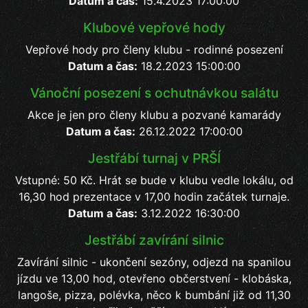
Datum a čas:
15.4.2023 17:00:00
Klubové vepřové hody
Vepřové hody pro členy klubu - rodinné posezení
Datum a čas:
18.2.2023 15:00:00
Vánoční posezení s ochutnávkou salátu
Akce je jen pro členy klubu a pozvané kamarády
Datum a čas:
26.12.2022 17:00:00
Jestřábí turnaj v PRŠÍ
Vstupné: 50 Kč. Hrát se bude v klubu vedle lokálu, od
16,30 hod prezentace v 17,00 hodin začátek turnaje.
Datum a čas:
3.12.2022 16:30:00
Jestřábí zavírání silnic
Zavírání silnic - ukončení sezóny, odjezd na spanilou
jízdu ve 13,00 hod, otevřeno občerstvení - klobáska,
langoše, pizza, polévka, něco k bumbání již od 11,30