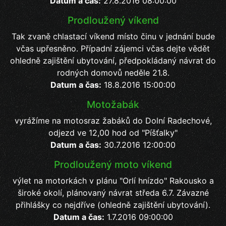
Datum a čas:
27.8.2016 08:00:00
Prodloužený víkend
Tak zvaně chlastací víkend místo činu v jednání bude
včas upřesněno. Případní zájemci včas dejte vědět
ohledně zajištění ubytování, předpokládaný návrat do
rodných domovů neděle 21.8.
Datum a čas:
18.8.2016 15:00:00
Motožabák
vyrážíme na motosraz žabáků do Dolní Radechové,
odjezd ve 12,00 hod od "Píšťalky"
Datum a čas:
30.7.2016 12:00:00
Prodloužený moto víkend
výlet na motorkách v plánu "Orlí hnízdo" Rakousko a
široké okolí, plánovaný návrat středa 6.7. Závazné
přihlášky co nejdříve (ohledně zajištění ubytování).
Datum a čas:
1.7.2016 09:00:00