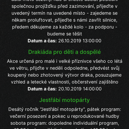
společnou projížďku před zazimování, přijeďte v
uvedený termín na uvedené místo - zajedeme se
někam proluftovat, přijeďte s námi zavřít silnice,
předem děkujeme za každé kolo - za podporu -
budeme se těšit
Datum a čas:
26.10.2019 13:00:00
Drakiáda pro děti a dospělé
Akce určená pro malé i velké příznivce všeho co létá
ve větru, přijďte v neděli odpoledne, předvést svůj
koupený nebo zhotovený výtvor draka, posuzujeme
vzhled a letecké vlastnosti, občerstvení zajištěno
Datum a čas:
20.10.2019 14:00:00
Jestřábí motopárty
Desátý ročník "Jestřábí motopárty", pátek program:
večerní posezení a pokec u reprodukované hudby
sobota program: dopoledne individuální program,