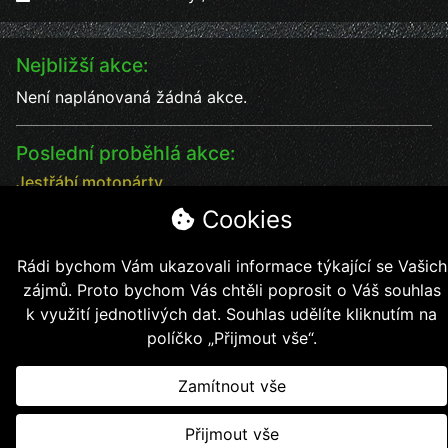
Nejbližší akce:
Není naplánovaná žádná akce.
Poslední proběhlá akce:
Jestřábí motopárty
Jestřábí motopárty od 18 - 20.7. vystoupení kapel
Cookies
Datum:
18.7.2025
Čas:
17:00
Rádi bychom Vám ukazovali informace týkající se Vašich
Místo:
Jestřábí chýše
zájmů. Proto bychom Vás chtěli poprosit o Váš souhlas
soutěže, kapely, jídlo, pití bezva kalba
k využití jednotlivých dat. Souhlas udělíte kliknutím na
políčko „Přijmout vše“.
Zamítnout vše
Copyright © 2026, Jestřábí jezdci z.s.
Přijmout vše
Vytvořil
Kollert Slavomír - E-shopy a webové stránky