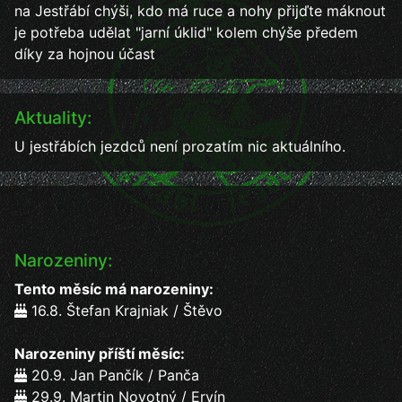
na Jestřábí chýši, kdo má ruce a nohy přijďte máknout
je potřeba udělat "jarní úklid" kolem chýše předem
díky za hojnou účast
Aktuality:
U jestřábích jezdců není prozatím nic aktuálního.
Narozeniny:
Tento měsíc má narozeniny:
16.8. Štefan Krajniak / Štěvo
Narozeniny příští měsíc:
20.9. Jan Pančík / Panča
29.9. Martin Novotný / Ervín