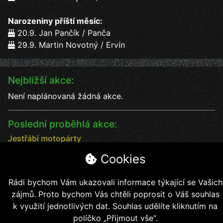
Narozeniny příští měsíc:
20.9. Jan Pančík / Panča
29.9. Martin Novotný / Ervín
Nejbližší akce:
Není naplánovaná žádná akce.
Poslední proběhlá akce:
Jestřábí motopárty
Jestřábí motopárty od 18 - 20.7. vystoupení kapel
Cookies
Datum:
18.7.2025
Čas:
17:00
Rádi bychom Vám ukazovali informace týkající se Vašich
Místo:
Jestřábí chýše
zájmů. Proto bychom Vás chtěli poprosit o Váš souhlas
soutěže, kapely, jídlo, pití bezva kalba
k využití jednotlivých dat. Souhlas udělíte kliknutím na
políčko „Přijmout vše“.