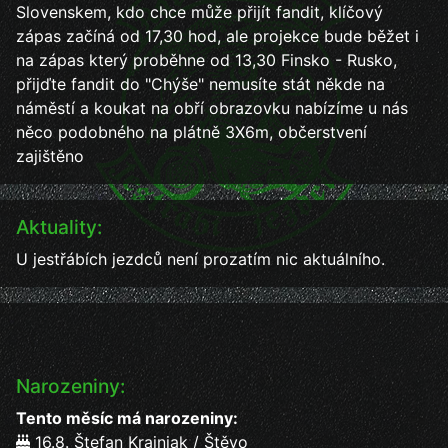
Slovenskem, kdo chce může přijít fandit, klíčový
zápas začíná od 17,30 hod, ale projekce bude běžet i
na zápas který proběhne od 13,30 Finsko - Rusko,
přijďte fandit do "Chýše" nemusíte stát někde na
náměstí a koukat na obří obrazovku nabízíme u nás
něco podobného na plátně 3X6m, občerstvení
zajištěno
Aktuality:
U jestřábích jezdců není prozatím nic aktuálního.
Narozeniny:
Tento měsíc má narozeniny:
16.8. Štefan Krajniak / Štěvo