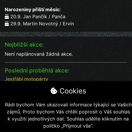
Narozeniny příští měsíc:
20.9. Jan Pančík / Panča
29.9. Martin Novotný / Ervín
Nejbližší akce:
Není naplánovaná žádná akce.
Poslední proběhlá akce:
Jestřábí motopárty
Jestřábí motopárty od 18 - 20.7. vystoupení kapel
Cookies
Datum:
18.7.2025
Čas:
17:00
Rádi bychom Vám ukazovali informace týkající se Vašich
Místo:
Jestřábí chýše
zájmů. Proto bychom Vás chtěli poprosit o Váš souhlas
soutěže, kapely, jídlo, pití bezva kalba
k využití jednotlivých dat. Souhlas udělíte kliknutím na
políčko „Přijmout vše“.