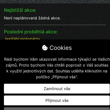
Nejbližší akce:
Není naplánovaná žádná akce.
Poslední proběhlá akce:
Jestřábí motopárty
Jestřábí motopárty od 18 - 20.7. vystoupení kapel
Cookies
Datum:
18.7.2025
Čas:
17:00
Rádi bychom Vám ukazovali informace týkající se Vašich
Místo:
Jestřábí chýše
zájmů. Proto bychom Vás chtěli poprosit o Váš souhlas
soutěže, kapely, jídlo, pití bezva kalba
k využití jednotlivých dat. Souhlas udělíte kliknutím na
políčko „Přijmout vše“.
Zamítnout vše
Copyright © 2026, Jestřábí jezdci z.s.
Přijmout vše
Vytvořil
Kollert Slavomír - E-shopy a webové stránky