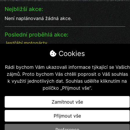
Nejbližší akce:
Není naplánovaná žádná akce.
Poslední proběhlá akce:
Jestřábí motopárty
Jestřábí motopárty od 18 - 20.7. vystoupení kapel
Cookies
Datum:
18.7.2025
Čas:
17:00
Rádi bychom Vám ukazovali informace týkající se Vašich
Místo:
Jestřábí chýše
zájmů. Proto bychom Vás chtěli poprosit o Váš souhlas
soutěže, kapely, jídlo, pití bezva kalba
k využití jednotlivých dat. Souhlas udělíte kliknutím na
políčko „Přijmout vše“.
Zamítnout vše
Copyright © 2026, Jestřábí jezdci z.s.
Přijmout vše
Vytvořil
Kollert Slavomír - E-shopy a webové stránky
Preference