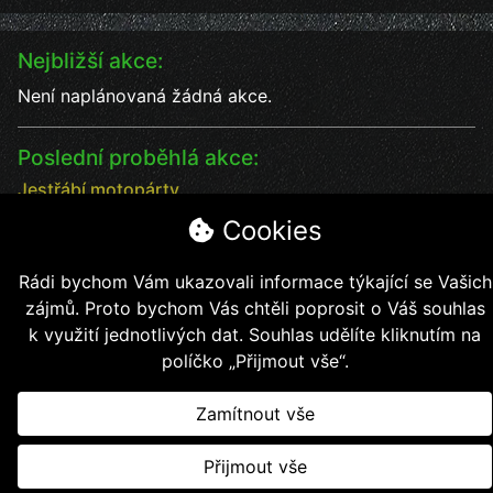
Nejbližší akce:
Není naplánovaná žádná akce.
Poslední proběhlá akce:
Jestřábí motopárty
Jestřábí motopárty od 18 - 20.7. vystoupení kapel
Cookies
Datum:
18.7.2025
Čas:
17:00
Rádi bychom Vám ukazovali informace týkající se Vašich
Místo:
Jestřábí chýše
zájmů. Proto bychom Vás chtěli poprosit o Váš souhlas
soutěže, kapely, jídlo, pití bezva kalba
k využití jednotlivých dat. Souhlas udělíte kliknutím na
políčko „Přijmout vše“.
Zamítnout vše
Copyright © 2026, Jestřábí jezdci z.s.
Přijmout vše
Vytvořil
Kollert Slavomír - E-shopy a webové stránky