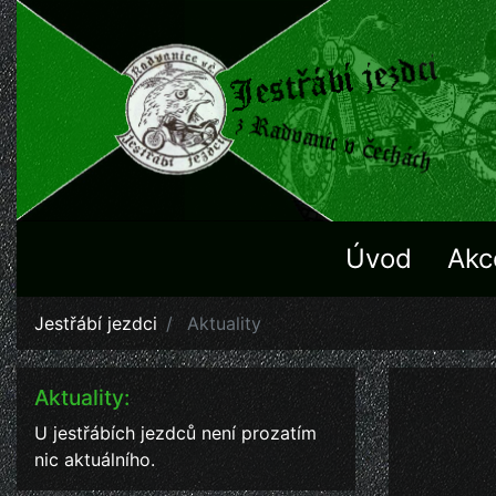
Úvod
Akc
Jestřábí jezdci
Aktuality
Aktuality:
U jestřábích jezdců není prozatím
nic aktuálního.