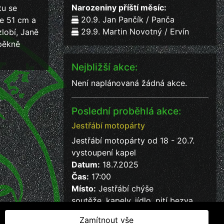
Narozeniny příští měsíc:
tu se
20.9. Jan Pančík / Panča
je 51 cm a
29.9. Martin Novotný / Ervín
lobí, Janě
pěkně
Nejbližší akce:
Není naplánovaná žádná akce.
Poslední proběhlá akce:
Jestřábí motopárty
Jestřábí motopárty od 18 - 20.7.
vystoupení kapel
Datum:
18.7.2025
Čas:
17:00
Místo:
Jestřábí chýše
soutěže, kapely, jídlo, pití bezva
kalba
Zamítnout vše