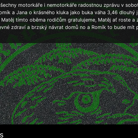
šechny motorkáře i nemotorkáře radostnou zprávu v sobo
Romík a Jana o krásného kluka jako buka váha 3,46 dlouhý 
 Matěj tímto oběma rodičům gratulujeme, Matěj ať roste a z
evné zdraví a brzský návrat domů no a Romík to bude mít 
s