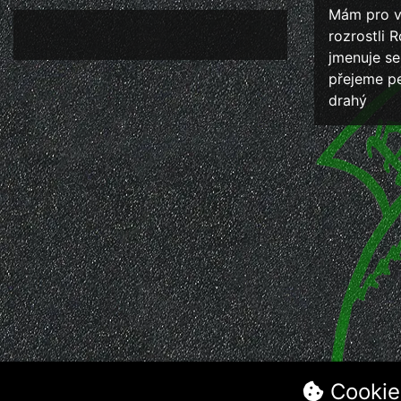
Mám pro v
rozrostli 
jmenuje se
přejeme p
drahý
Cookie