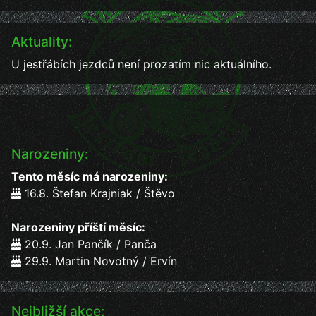
Aktuality:
U jestřábích jezdců není prozatím nic aktuálního.
Narozeniny:
Tento měsíc má narozeniny:
16.8. Štefan Krajniak / Štěvo
Narozeniny příští měsíc:
20.9. Jan Pančík / Panča
29.9. Martin Novotný / Ervín
Nejbližší akce: