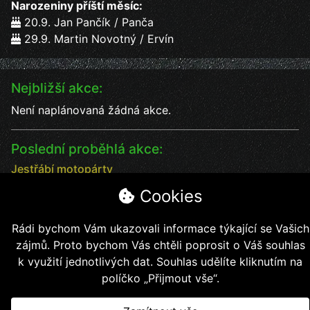
Narozeniny příští měsíc:
20.9. Jan Pančík / Panča
29.9. Martin Novotný / Ervín
Nejbližší akce:
Není naplánovaná žádná akce.
Poslední proběhlá akce:
Jestřábí motopárty
Jestřábí motopárty od 18 - 20.7. vystoupení kapel
Cookies
Datum:
18.7.2025
Čas:
17:00
Rádi bychom Vám ukazovali informace týkající se Vašich
Místo:
Jestřábí chýše
zájmů. Proto bychom Vás chtěli poprosit o Váš souhlas
soutěže, kapely, jídlo, pití bezva kalba
k využití jednotlivých dat. Souhlas udělíte kliknutím na
políčko „Přijmout vše“.