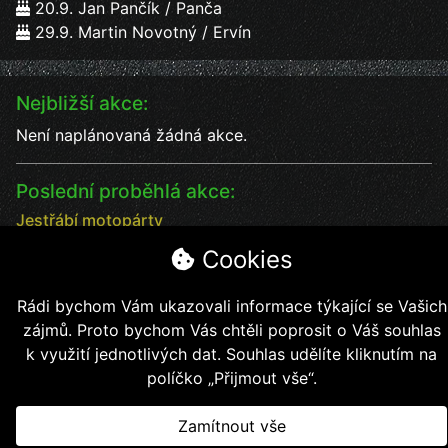
20.9. Jan Pančík / Panča
29.9. Martin Novotný / Ervín
Nejbližší akce:
Není naplánovaná žádná akce.
Poslední proběhlá akce:
Jestřábí motopárty
Jestřábí motopárty od 18 - 20.7. vystoupení kapel
Cookies
Datum:
18.7.2025
Čas:
17:00
Rádi bychom Vám ukazovali informace týkající se Vašich
Místo:
Jestřábí chýše
zájmů. Proto bychom Vás chtěli poprosit o Váš souhlas
soutěže, kapely, jídlo, pití bezva kalba
k využití jednotlivých dat. Souhlas udělíte kliknutím na
políčko „Přijmout vše“.
Zamítnout vše