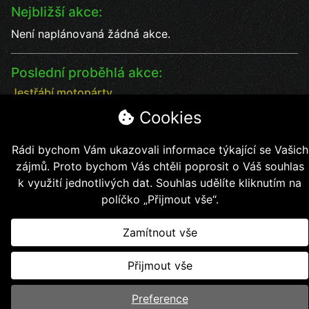
Nejbližší akce:
Není naplánovaná žádná akce.
Poslední proběhlá akce:
Jestřábí motopárty
Jestřábí motopárty od 18 - 20.7. vystoupení kapel
Cookies
Datum:
18.7.2025
Čas:
17:00
Rádi bychom Vám ukazovali informace týkající se Vašich
Místo:
Jestřábí chýše
zájmů. Proto bychom Vás chtěli poprosit o Váš souhlas
soutěže, kapely, jídlo, pití bezva kalba
k využití jednotlivých dat. Souhlas udělíte kliknutím na
políčko „Přijmout vše“.
Zamítnout vše
Copyright © 2026, Jestřábí jezdci z.s.
Přijmout vše
Vytvořil
Kollert Slavomír - E-shopy a webové stránky
Preference