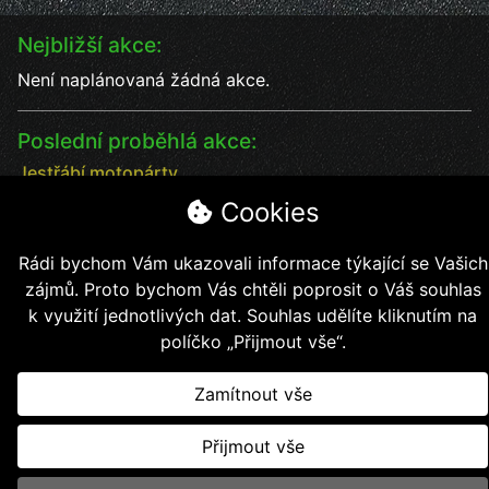
Nejbližší akce:
Není naplánovaná žádná akce.
Poslední proběhlá akce:
Jestřábí motopárty
Jestřábí motopárty od 18 - 20.7. vystoupení kapel
Cookies
Datum:
18.7.2025
Čas:
17:00
Rádi bychom Vám ukazovali informace týkající se Vašich
Místo:
Jestřábí chýše
zájmů. Proto bychom Vás chtěli poprosit o Váš souhlas
soutěže, kapely, jídlo, pití bezva kalba
k využití jednotlivých dat. Souhlas udělíte kliknutím na
políčko „Přijmout vše“.
Zamítnout vše
Copyright © 2026, Jestřábí jezdci z.s.
Přijmout vše
Vytvořil
Kollert Slavomír - E-shopy a webové stránky