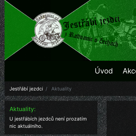
Úvod
Akc
Jestřábí jezdci
Aktuality
Aktuality:
U jestřábích jezdců není prozatím
nic aktuálního.