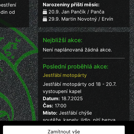
Narozeniny příští měsíc:
estření
20.9. Jan Pančík / Panča
odin od
29.9. Martin Novotný / Ervín
Nejbližší akce:
Není naplánovaná žádná akce.
Poslední proběhlá akce:
Jestřábí motopárty
Jestřábí motopárty od 18 - 20.7.
vystoupení kapel
Datum:
18.7.2025
Čas:
17:00
Místo:
Jestřábí chýše
soutěže, kapely, jídlo, pití bezva
kalba
Zamítnout vše