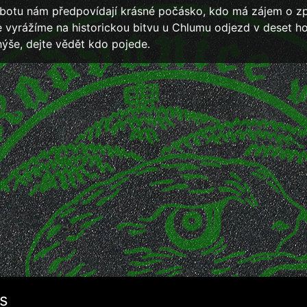
botu nám předpovídají krásné počásko, kdo má zájem o zp
 vyrážíme na historickou bitvu u Chlumu odjezd v deset h
hýše, dejte vědět kdo pojede.
s