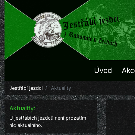
Úvod
Akc
Jestřábí jezdci
Aktuality
Aktuality:
U jestřábích jezdců není prozatím
nic aktuálního.