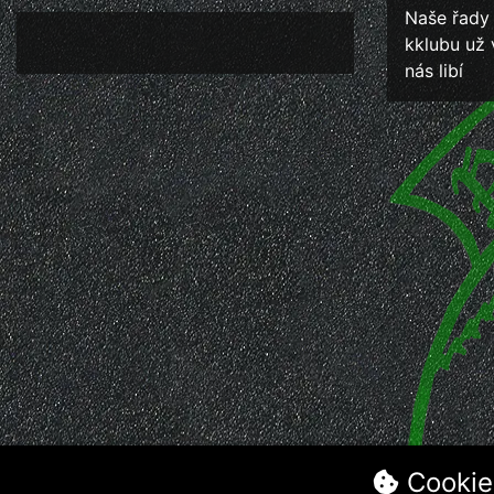
Naše řady
kklubu už 
nás libí
Cookie