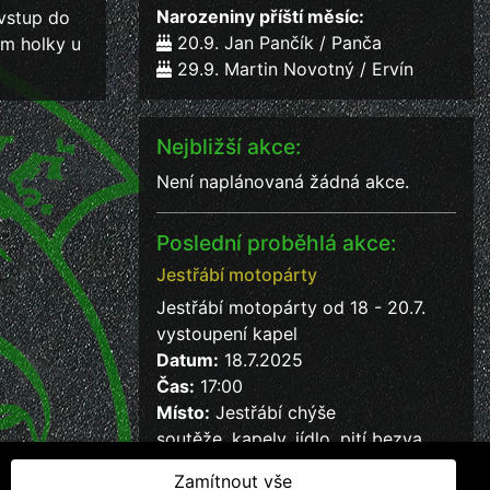
Narozeniny příští měsíc:
vstup do
20.9. Jan Pančík / Panča
ám holky u
29.9. Martin Novotný / Ervín
Nejbližší akce:
Není naplánovaná žádná akce.
Poslední proběhlá akce:
Jestřábí motopárty
Jestřábí motopárty od 18 - 20.7.
vystoupení kapel
Datum:
18.7.2025
Čas:
17:00
Místo:
Jestřábí chýše
soutěže, kapely, jídlo, pití bezva
kalba
Zamítnout vše