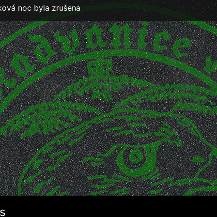
ková noc byla zrušena
s