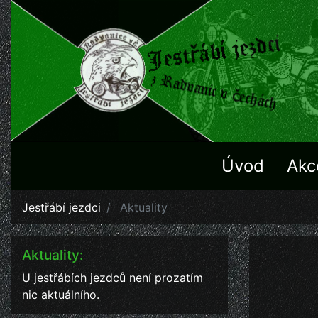
Úvod
Akc
Jestřábí jezdci
Aktuality
Aktuality:
U jestřábích jezdců není prozatím
nic aktuálního.