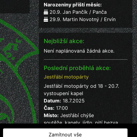
Narozeniny příští měsíc:
20.9. Jan Pančík / Panča
29.9. Martin Novotný / Ervín
Nejbližší akce:
Není naplánovaná žádná akce.
Poslední proběhlá akce:
Jestřábí motopárty
Jestřábí motopárty od 18 - 20.7.
vystoupení kapel
Datum:
18.7.2025
Čas:
17:00
Místo:
Jestřábí chýše
soutěže, kapely, jídlo, pití bezva
kalba
Zamítnout vše