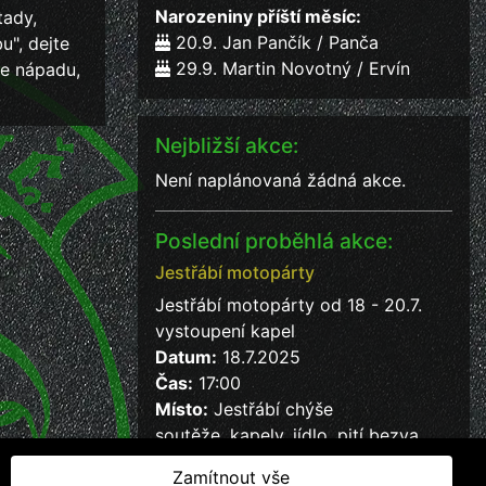
Narozeniny příští měsíc:
tady,
20.9. Jan Pančík / Panča
u", dejte
29.9. Martin Novotný / Ervín
ce nápadu,
Nejbližší akce:
Není naplánovaná žádná akce.
Poslední proběhlá akce:
Jestřábí motopárty
Jestřábí motopárty od 18 - 20.7.
vystoupení kapel
Datum:
18.7.2025
Čas:
17:00
Místo:
Jestřábí chýše
soutěže, kapely, jídlo, pití bezva
kalba
Zamítnout vše