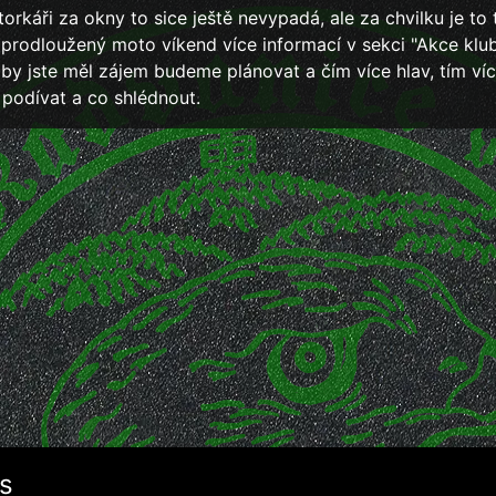
orkáři za okny to sice ještě nevypadá, ale za chvilku je to 
prodloužený moto víkend více informací v sekci "Akce klub
by jste měl zájem budeme plánovat a čím více hlav, tím ví
 podívat a co shlédnout.
s