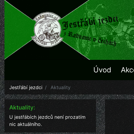
Úvod
Akc
Jestřábí jezdci
Aktuality
Aktuality:
U jestřábích jezdců není prozatím
nic aktuálního.