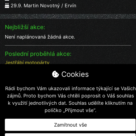
29.9. Martin Novotný / Ervín
Nejbližší akce:
Není naplánovaná žádná akce.
Poslední proběhlá akce:
Jestřábí motopárty
Jestřábí motopárty od 18 - 20.7. vystoupení kapel
Cookies
Datum:
18.7.2025
Čas:
17:00
Rádi bychom Vám ukazovali informace týkající se Vašich
Místo:
Jestřábí chýše
zájmů. Proto bychom Vás chtěli poprosit o Váš souhlas
soutěže, kapely, jídlo, pití bezva kalba
k využití jednotlivých dat. Souhlas udělíte kliknutím na
políčko „Přijmout vše“.
Zamítnout vše
Copyright © 2026, Jestřábí jezdci z.s.