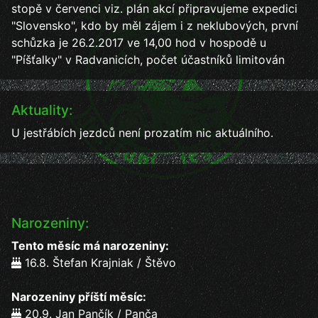
stopě v červenci viz. plán akcí připravujeme expedici
"Slovensko", kdo by měl zájem i z neklubových, první
schůzka je 26.2.2017 ve 14,00 hod v hospodě u
"Píšťalky" v Radvanicích, počet účastníků limitován
Aktuality:
U jestřábích jezdců není prozatím nic aktuálního.
Narozeniny:
Tento měsíc má narozeniny:
16.8. Štefan Krajniak / Štěvo
Narozeniny příští měsíc:
20.9. Jan Pančík / Panča