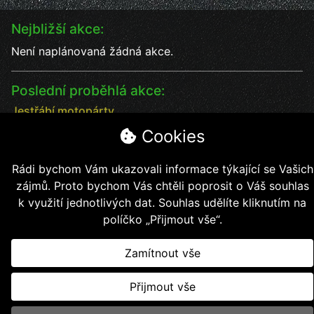
Nejbližší akce:
Není naplánovaná žádná akce.
Poslední proběhlá akce:
Jestřábí motopárty
Jestřábí motopárty od 18 - 20.7. vystoupení kapel
Cookies
Datum:
18.7.2025
Čas:
17:00
Rádi bychom Vám ukazovali informace týkající se Vašich
Místo:
Jestřábí chýše
zájmů. Proto bychom Vás chtěli poprosit o Váš souhlas
soutěže, kapely, jídlo, pití bezva kalba
k využití jednotlivých dat. Souhlas udělíte kliknutím na
políčko „Přijmout vše“.
Zamítnout vše
Copyright © 2026, Jestřábí jezdci z.s.
Přijmout vše
Vytvořil
Kollert Slavomír - E-shopy a webové stránky