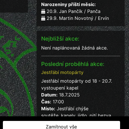
Narozeniny příští měsíc:
20.9. Jan Pančík / Panča
29.9. Martin Novotný / Ervín
Nejbližší akce:
Není naplánovaná žádná akce.
Poslední proběhlá akce:
Jestřábí motopárty
Jestřábí motopárty od 18 - 20.7.
vystoupení kapel
Datum:
18.7.2025
Čas:
17:00
Místo:
Jestřábí chýše
soutěže, kapely, jídlo, pití bezva
kalba
Zamítnout vše