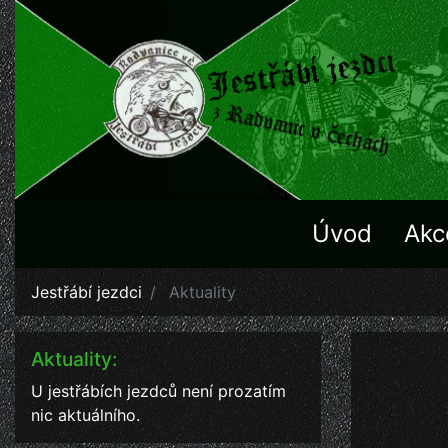
Úvod
Akc
Jestřábí jezdci
Aktuality
Aktuality:
U jestřábích jezdců není prozatím
nic aktuálního.