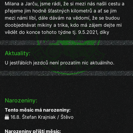
Milana a Jarču, jsme rádi, že si mezi nás našli cestu a
přejeme jim hodně šťastných kilometrů a ať se jim
mezi námi líbí, dále dávám na vědomí, že se budou
doobjednávat mikiny a trika, kdo má zájem dejte mi
vědět do konce tohoto týdne tj. 9.5.2021, díky
Aktuality:
U jestřábích jezdců není prozatím nic aktuálního.
Narozeniny:
Tento měsíc má narozeniny:
16.8. Štefan Krajniak / Štěvo
Narozeniny příští měsíc: