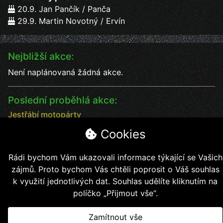
20.9. Jan Pančík / Panča
29.9. Martin Novotný / Ervín
Nejbližší akce:
Není naplánovaná žádná akce.
Poslední proběhlá akce:
Jestřábí motopárty
Jestřábí motopárty od 18 - 20.7. vystoupení kapel
Cookies
Datum:
18.7.2025
Čas:
17:00
Rádi bychom Vám ukazovali informace týkající se Vašich
Místo:
Jestřábí chýše
zájmů. Proto bychom Vás chtěli poprosit o Váš souhlas
soutěže, kapely, jídlo, pití bezva kalba
k využití jednotlivých dat. Souhlas udělíte kliknutím na
políčko „Přijmout vše“.
Zamítnout vše