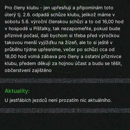
Pro členy klubu - jen upřesňuji a připomínám toto
úterý tj. 2.6. odpadá schůze klubu, jelikož máme v
sobotu 5.6. výroční členskou schůzi a to od 16,00 hod
v hospodě u Píšťalky, tak nezapomeňte, pokud bude
příznivé počasí, dali bychom si třeba před výročkou
takovou menší vyjížďku na žízeň, ale to si ještě v
průběhu týdne upřesníme, večer po schůzi cca od
18,00 hod volná zábava pro členy a ostatní příznivce
klubu, předem děkuji za hojnou účast a budu se těšit,
občerstvení zajištěno
Aktuality:
U jestřábích jezdců není prozatím nic aktuálního.