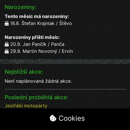
Narozeniny:
Tento měsíc má narozeniny:
16.8. Štefan Krajniak / Štěvo
Narozeniny příští měsíc:
20.9. Jan Pančík / Panča
29.9. Martin Novotný / Ervín
Nejbližší akce:
Není naplánovaná žádná akce.
Poslední proběhlá akce:
Jestřábí motopárty
Jestřábí motopárty od 18 - 20.7. vystoupení kapel
Cookies
Datum:
18.7.2025
Čas:
17:00