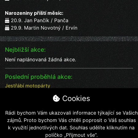
Narozeniny příští měsíc:
20.9. Jan Pančík / Panča
29.9. Martin Novotný / Ervín
Nejbližší akce:
Není naplánovaná žádná akce.
Poslední proběhlá akce:
Jestřábí motopárty
Jestřábí motopárty od 18 - 20.7. vystoupení kapel
Cookies
Datum:
18.7.2025
Čas:
17:00
Rádi bychom Vám ukazovali informace týkající se Vašich
Místo:
Jestřábí chýše
zájmů. Proto bychom Vás chtěli poprosit o Váš souhlas
soutěže, kapely, jídlo, pití bezva kalba
k využití jednotlivých dat. Souhlas udělíte kliknutím na
políčko „Přijmout vše“.