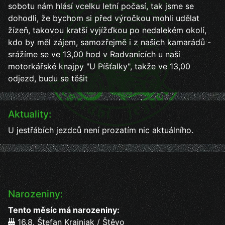
sobotu nám hlásí vcelku letní počasí, tak jsme se
dohodli, že bychom si před výročkou mohli udělat
žízeň, takovou kratší vyjížďkou po nedalekém okolí,
kdo by měl zájem, samozřejmě i z našich kamarádů -
srážíme se ve 13,00 hod v Radvanicích u naší
motorkářské knajpy "U Píšťalky", takže ve 13,00
odjezd, budu se těšit
Aktuality:
U jestřábích jezdců není prozatím nic aktuálního.
Narozeniny:
Tento měsíc má narozeniny:
16.8. Štefan Krajniak / Štěvo