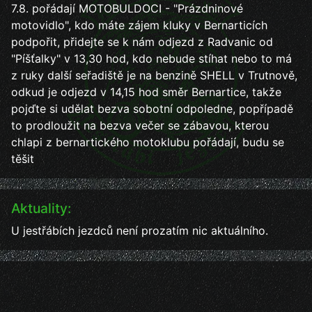
7.8. pořádají MOTOBULDOCI - "Prázdninové
motovidlo", kdo máte zájem kluky v Bernarticích
podpořit, přidejte se k nám odjezd z Radvanic od
"Píšťalky" v 13,30 hod, kdo nebude stíhat nebo to má
z ruky další seřadiště je na benzině SHELL v Trutnově,
odkud je odjezd v 14,15 hod směr Bernartice, takže
pojďte si udělat bezva sobotní odpoledne, popřípadě
to prodloužit na bezva večer se zábavou, kterou
chlapi z bernartického motoklubu pořádají, budu se
těšit
Aktuality:
U jestřábích jezdců není prozatím nic aktuálního.