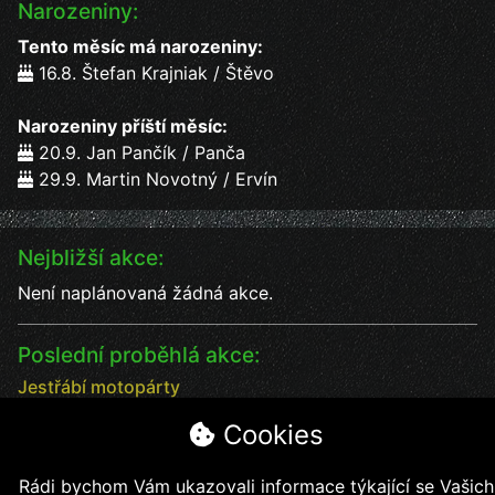
Narozeniny:
Tento měsíc má narozeniny:
16.8. Štefan Krajniak / Štěvo
Narozeniny příští měsíc:
20.9. Jan Pančík / Panča
29.9. Martin Novotný / Ervín
Nejbližší akce:
Není naplánovaná žádná akce.
Poslední proběhlá akce:
Jestřábí motopárty
Jestřábí motopárty od 18 - 20.7. vystoupení kapel
Cookies
Datum:
18.7.2025
Čas:
17:00
Rádi bychom Vám ukazovali informace týkající se Vašich