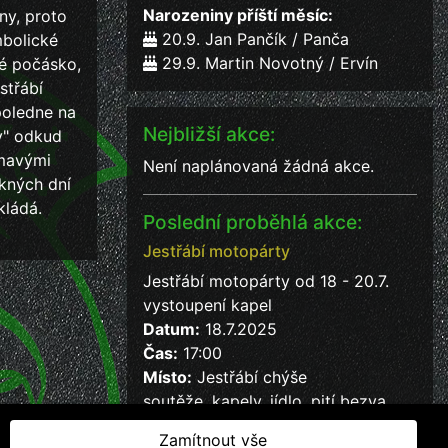
Narozeniny příští měsíc:
ny, proto
20.9. Jan Pančík / Panča
mbolické
29.9. Martin Novotný / Ervín
né počásko,
střábí
poledne na
Nejbližší akce:
y" odkud
ímavými
Není naplánovaná žádná akce.
kných dní
kládá.
Poslední proběhlá akce:
Jestřábí motopárty
Jestřábí motopárty od 18 - 20.7.
vystoupení kapel
Datum:
18.7.2025
Čas:
17:00
Místo:
Jestřábí chýše
soutěže, kapely, jídlo, pití bezva
kalba
Zamítnout vše