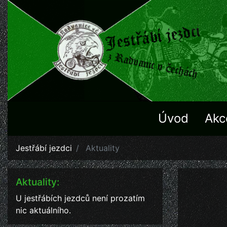
Úvod
Akc
Jestřábí jezdci
Aktuality
Aktuality:
U jestřábích jezdců není prozatím
nic aktuálního.