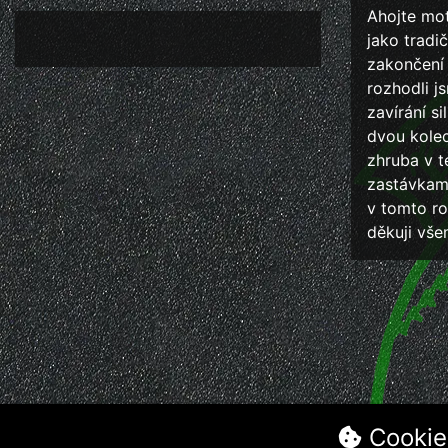
Ahojte mot
jako trad
zakončení 
rozhodli j
zavírání s
dvou kolec
zhruba v t
zastávkami
v tomto ro
děkuji vše
Cookie