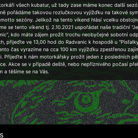
orkáři všech kubatur, už tady zase máme konec další sezó
ičně pořádáme takovou rozlučkovou vyjížďku na takové sy
motto sezóny. Jelikož na tento víkend hlásí vcelku obstoj
sme se tento víkend tj. 2.10.2021 uspořádat naše tradiční "Je
ilnic", kdo máte zájem prožít trochu neobyčejné sobotní od
h, přijeďte ve 13,00 hod do Radvanic k hospodě u "Písťalk
ento čas vyrazíme na cca 100 km vyjížďku zpestřenou zaj
. Přijeďte k nám motorkářsky prožít jeden z posledních pě
ce. Akce se v případě deště, nebo nepříznivého počasí pře
m a těšíme se na Vás.
s