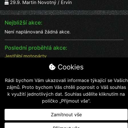
29.9. Martin Novotný / Ervín
Nejbližší akce:
Není naplánovaná žádná akce.
Poslední proběhlá akce:
Jestřábí motopárty
Jestřábí motopárty od 18 - 20.7. vystoupení kapel
Cookies
Datum:
18.7.2025
Čas:
17:00
Rádi bychom Vám ukazovali informace týkající se Vašich
Místo:
Jestřábí chýše
zájmů. Proto bychom Vás chtěli poprosit o Váš souhlas
soutěže, kapely, jídlo, pití bezva kalba
k využití jednotlivých dat. Souhlas udělíte kliknutím na
políčko „Přijmout vše“.
Zamítnout vše
Copyright © 2026, Jestřábí jezdci z.s.