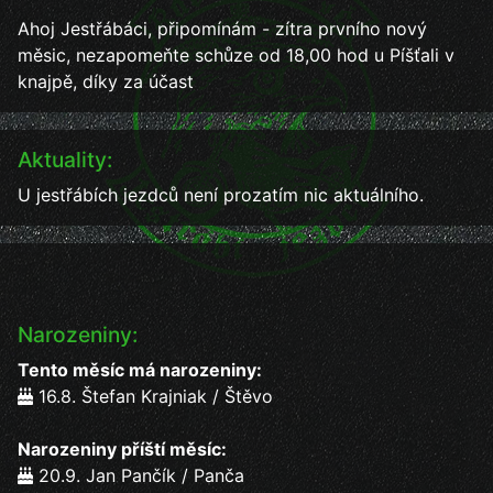
Ahoj Jestřábáci, připomínám - zítra prvního nový
měsic, nezapomeňte schůze od 18,00 hod u Píšťali v
knajpě, díky za účast
Aktuality:
U jestřábích jezdců není prozatím nic aktuálního.
Narozeniny:
Tento měsíc má narozeniny:
16.8. Štefan Krajniak / Štěvo
Narozeniny příští měsíc:
20.9. Jan Pančík / Panča