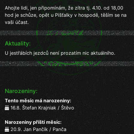
Ahojte lidi, jen připomínám, že zítra tj. 4.10. od 18,00
hod je schůze, opět u Píšťalky v hospodě, těším se na
vaši účast.
Aktuality:
U jestřábích jezdců není prozatím nic aktuálního.
Narozeniny:
Tento měsíc má narozeniny:
16.8. Štefan Krajniak / Štěvo
Narozeniny příští měsíc:
20.9. Jan Pančík / Panča