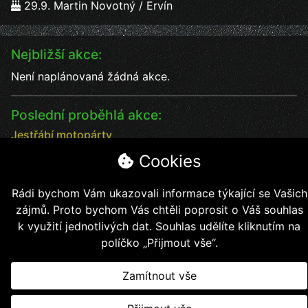
29.9. Martin Novotný / Ervín
Nejbližší akce:
Není naplánovaná žádná akce.
Poslední proběhlá akce:
Jestřábí motopárty
Jestřábí motopárty od 18 - 20.7. vystoupení kapel
Cookies
Datum:
18.7.2025
Čas:
17:00
Rádi bychom Vám ukazovali informace týkající se Vašich
Místo:
Jestřábí chýše
zájmů. Proto bychom Vás chtěli poprosit o Váš souhlas
soutěže, kapely, jídlo, pití bezva kalba
k využití jednotlivých dat. Souhlas udělíte kliknutím na
políčko „Přijmout vše“.
Zamítnout vše
Copyright © 2026, Jestřábí jezdci z.s.