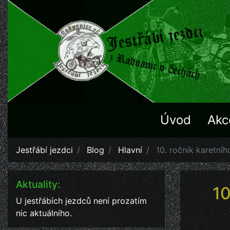
Úvod
Akc
Jestřábí jezdci
Blog
Hlavní
10. ročník karetníh
Aktuality:
10
U jestřábích jezdců není prozatím
nic aktuálního.