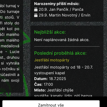
Narozeniny příští měsíc:
bí turnaj v
20.9. Jan Pančík / Panča
 Do turnaje
29.9. Martin Novotný / Ervín
i stolů. V
ři stoly do
pět kol po
Nejbližší akce:
ráči malého
Není naplánovaná žádná akce.
rcem malého
o medailová
le - Lucie
Poslední proběhlá akce:
st., druhou
Jestřábí motopárty
si vyhrála
Jestřábí motopárty od 18 - 20.7.
 ročníku si
vystoupení kapel
účastnili a
Datum:
18.7.2025
e nám svoji
Čas:
17:00
Místo:
Jestřábí chýše
soutěže, kapely, jídlo, pití bezva
kalba
Zamítnout vše