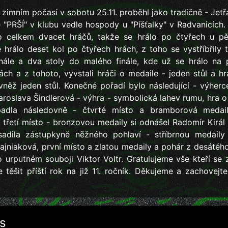
zimním počasí v sobotu 25.11. proběhl jako tradičně - Jetřá
e "PRŠÍ" v klubu vedle hospody u "Píšťalky" v Radvanicích.
o celkem dvacet hráčů, takže se hrálo po čtyřech u pět
 hrálo deset kol po čtyřech hrách, z toho se vystříbřily t
inále a dva stoly do malého finále, kde už se hrálo na 
ách a z tohoto, vyvstali hráči o medaile - jeden stůl a h
ovněž jeden stůl. Konečné pořadí bylo následující - výhe
Jaroslava Šindlerová - výhra - symbolická lahev rumu, hra 
adla následovně - čtvrté místo a bramborová medai
 třetí místo - bronzovou medaily si odnášel Radomír Királ 
sadila zástupkyně něžného pohlaví - stříbrnou medaily 
ajniaková, první místo a zlatou medaily a pohár z desátého
 urputném souboji Viktor Voltr. Gratulujeme vše kteří se z
těšit příští rok na již 11. ročník. Děkujeme a zachovejt
s