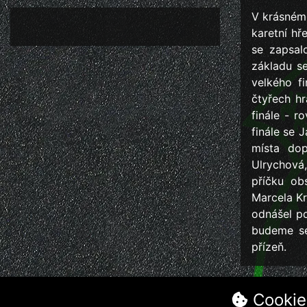
V krásném 
karetní hř
se zapsal
základu se
velkého f
čtyřech hr
finále - r
finále se 
místa dop
Ulrychová,
příčku ob
Marcela Kr
odnášel po
budeme se 
přízeň.
Cookie