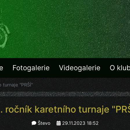
e
Fotogalerie
Videogalerie
O klu
o turnaje "PRŠÍ"
. ročník karetního turnaje "PR
Števo
29.11.2023 18:52