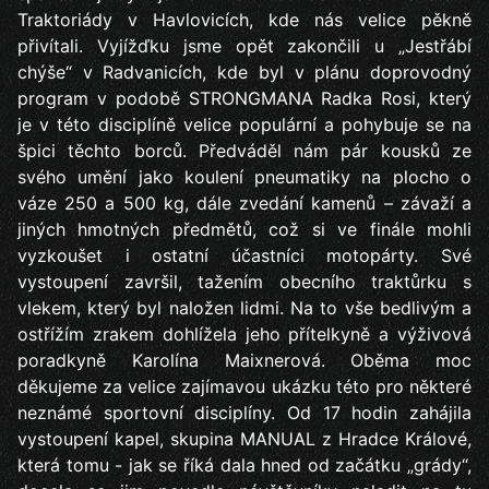
Traktoriády v Havlovicích, kde nás velice pěkně
přivítali. Vyjížďku jsme opět zakončili u „Jestřábí
chýše“ v Radvanicích, kde byl v plánu doprovodný
program v podobě STRONGMANA Radka Rosi, který
je v této disciplíně velice populární a pohybuje se na
špici těchto borců. Předváděl nám pár kousků ze
svého umění jako koulení pneumatiky na plocho o
váze 250 a 500 kg, dále zvedání kamenů – závaží a
jiných hmotných předmětů, což si ve finále mohli
vyzkoušet i ostatní účastníci motopárty. Své
vystoupení završil, tažením obecního traktůrku s
vlekem, který byl naložen lidmi. Na to vše bedlivým a
ostřížím zrakem dohlížela jeho přítelkyně a výživová
poradkyně Karolína Maixnerová. Oběma moc
děkujeme za velice zajímavou ukázku této pro některé
neznámé sportovní disciplíny. Od 17 hodin zahájila
vystoupení kapel, skupina MANUAL z Hradce Králové,
která tomu - jak se říká dala hned od začátku „grády“,