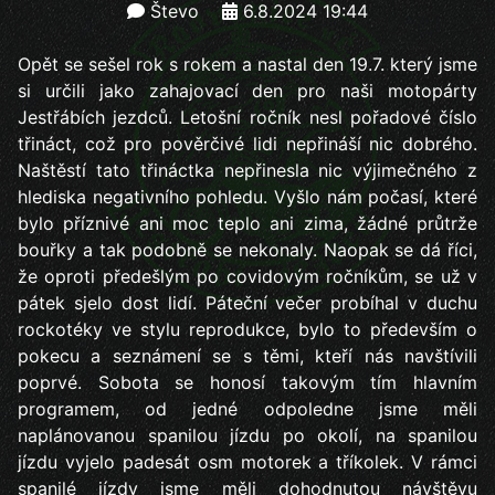
Števo
6.8.2024 19:44
Opět se sešel rok s rokem a nastal den 19.7. který jsme
si určili jako zahajovací den pro naši motopárty
Jestřábích jezdců. Letošní ročník nesl pořadové číslo
třináct, což pro pověrčivé lidi nepřináší nic dobrého.
Naštěstí tato třináctka nepřinesla nic výjimečného z
hlediska negativního pohledu. Vyšlo nám počasí, které
bylo příznivé ani moc teplo ani zima, žádné průtrže
bouřky a tak podobně se nekonaly. Naopak se dá říci,
že oproti předešlým po covidovým ročníkům, se už v
pátek sjelo dost lidí. Páteční večer probíhal v duchu
rockotéky ve stylu reprodukce, bylo to především o
pokecu a seznámení se s těmi, kteří nás navštívili
poprvé. Sobota se honosí takovým tím hlavním
programem, od jedné odpoledne jsme měli
naplánovanou spanilou jízdu po okolí, na spanilou
jízdu vyjelo padesát osm motorek a tříkolek. V rámci
spanilé jízdy jsme měli dohodnutou návštěvu