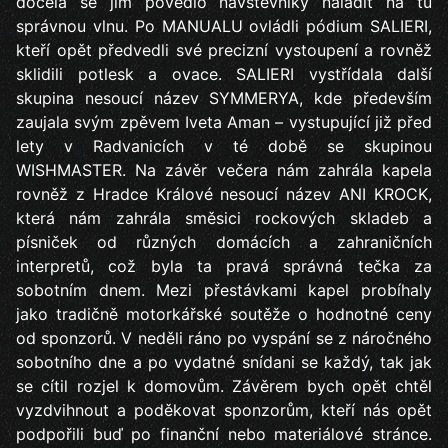
docela se jim povedlo návštěvníky naladit na tu
správnou vlnu. Po MANUALU ovládli pódium SALIERI,
kteří opět předvedli své precizní vystoupení a rovněž
sklidili potlesk a ovace. SALIERI vystřídala další
skupina nesoucí název SYMMERYA, kde především
zaujala svým zpěvem Iveta Aman – vystupující již před
lety v Radvanicích v té době se skupinou
WISHMASTER. Na závěr večera nám zahrála kapela
rovněž z Hradce Králové nesoucí název ANI KROCK,
která nám zahrála směsici rockových skladeb a
písniček od různých domácích a zahraničních
interpretů, což byla ta pravá správná tečka za
sobotním dnem. Mezi přestávkami kapel probíhaly
jako tradičně motorkářské soutěže o hodnotné ceny
od sponzorů. V neděli ráno po vyspání se z náročného
sobotního dne a po vydatné snídani se každý, tak jak
se cítil rozjel k domovům. Závěrem bych opět chtěl
vyzdvihnout a poděkovat sponzorům, kteří nás opět
podpořili buď po finanční nebo materiálové stránce.