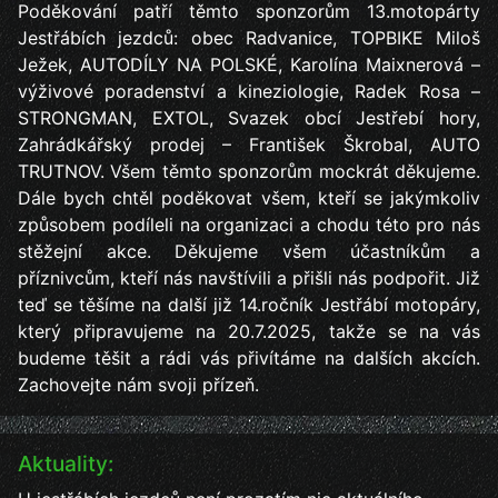
Poděkování patří těmto sponzorům 13.motopárty
Jestřábích jezdců: obec Radvanice, TOPBIKE Miloš
Ježek, AUTODÍLY NA POLSKÉ, Karolína Maixnerová –
výživové poradenství a kineziologie, Radek Rosa –
STRONGMAN, EXTOL, Svazek obcí Jestřebí hory,
Zahrádkářský prodej – František Škrobal, AUTO
TRUTNOV. Všem těmto sponzorům mockrát děkujeme.
Dále bych chtěl poděkovat všem, kteří se jakýmkoliv
způsobem podíleli na organizaci a chodu této pro nás
stěžejní akce. Děkujeme všem účastníkům a
příznivcům, kteří nás navštívili a přišli nás podpořit. Již
teď se těšíme na další již 14.ročník Jestřábí motopáry,
který připravujeme na 20.7.2025, takže se na vás
budeme těšit a rádi vás přivítáme na dalších akcích.
Zachovejte nám svoji přízeň.
Aktuality: