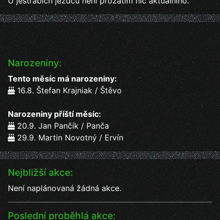
U jestřábích jezdců není prozatím nic aktuálního.
Narozeniny:
Tento měsíc má narozeniny:
16.8. Štefan Krajniak / Štěvo
Narozeniny příští měsíc:
20.9. Jan Pančík / Panča
29.9. Martin Novotný / Ervín
Nejbližší akce:
Není naplánovaná žádná akce.
Poslední proběhlá akce: