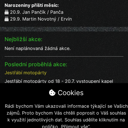
Narozeniny příští měsíc:
20.9. Jan Pančík / Panča
29.9. Martin Novotný / Ervín
Nejbližší akce:
Není naplánovaná žádná akce.
Poslední proběhlá akce:
Jestřábí motopárty
Jestřábí motopárty od 18 - 20.7. vystoupení kapel
Datum:
18.7.2025
Cookies
Čas:
17:00
Místo:
Jestřábí chýše
Rádi bychom Vám ukazovali informace týkající se Vašich
soutěže, kapely, jídlo, pití bezva kalba
zájmů. Proto bychom Vás chtěli poprosit o Váš souhlas
k využití jednotlivých dat. Souhlas udělíte kliknutím na
políčko „Přijmout vše“.