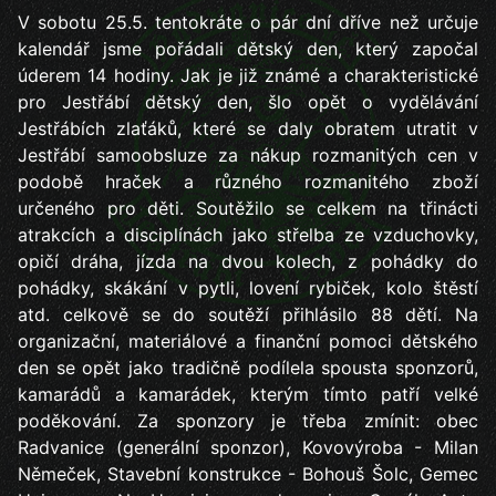
V sobotu 25.5. tentokráte o pár dní dříve než určuje
kalendář jsme pořádali dětský den, který započal
úderem 14 hodiny. Jak je již známé a charakteristické
pro Jestřábí dětský den, šlo opět o vydělávání
Jestřábích zlaťáků, které se daly obratem utratit v
Jestřábí samoobsluze za nákup rozmanitých cen v
podobě hraček a různého rozmanitého zboží
určeného pro děti. Soutěžilo se celkem na třinácti
atrakcích a disciplínách jako střelba ze vzduchovky,
opičí dráha, jízda na dvou kolech, z pohádky do
pohádky, skákání v pytli, lovení rybiček, kolo štěstí
atd. celkově se do soutěží přihlásilo 88 dětí. Na
organizační, materiálové a finanční pomoci dětského
den se opět jako tradičně podílela spousta sponzorů,
kamarádů a kamarádek, kterým tímto patří velké
poděkování. Za sponzory je třeba zmínit: obec
Radvanice (generální sponzor), Kovovýroba - Milan
Němeček, Stavební konstrukce - Bohouš Šolc, Gemec