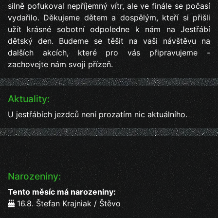
silně pofukoval nepříjemný vítr, ale ve finále se počasí
vydařilo. Děkujeme dětem a dospělým, kteří si přišli
užít krásné sobotní odpoledne k nám na Jestřábí
dětský den. Budeme se těšit na vaši návštěvu na
dalších akcích, které pro vás připravujeme -
zachovejte nám svoji přízeň.
Aktuality:
U jestřábích jezdců není prozatím nic aktuálního.
Narozeniny:
Tento měsíc má narozeniny:
16.8. Štefan Krajniak / Štěvo