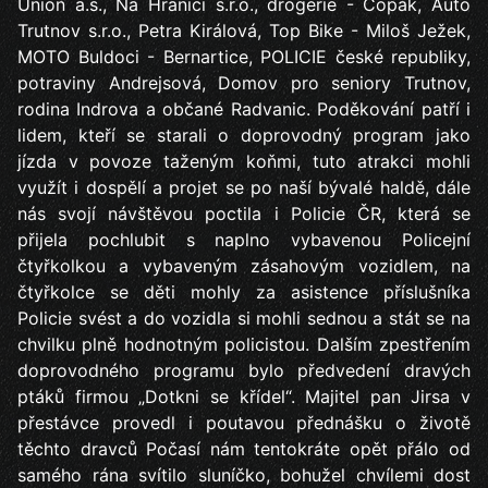
Union a.s., Na Hranici s.r.o., drogerie - Copák, Auto
Trutnov s.r.o., Petra Királová, Top Bike - Miloš Ježek,
MOTO Buldoci - Bernartice, POLICIE české republiky,
potraviny Andrejsová, Domov pro seniory Trutnov,
rodina Indrova a občané Radvanic. Poděkování patří i
lidem, kteří se starali o doprovodný program jako
jízda v povoze taženým koňmi, tuto atrakci mohli
využít i dospělí a projet se po naší bývalé haldě, dále
nás svojí návštěvou poctila i Policie ČR, která se
přijela pochlubit s naplno vybavenou Policejní
čtyřkolkou a vybaveným zásahovým vozidlem, na
čtyřkolce se děti mohly za asistence příslušníka
Policie svést a do vozidla si mohli sednou a stát se na
chvilku plně hodnotným policistou. Dalším zpestřením
doprovodného programu bylo předvedení dravých
ptáků firmou „Dotkni se křídel“. Majitel pan Jirsa v
přestávce provedl i poutavou přednášku o životě
těchto dravců Počasí nám tentokráte opět přálo od
samého rána svítilo sluníčko, bohužel chvílemi dost