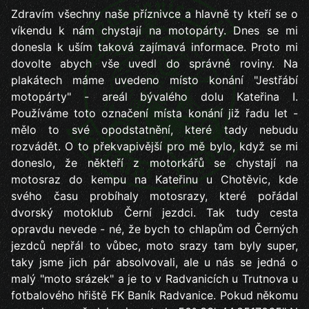
Zdravím všechny naše příznivce a hlavně ty kteří se o
víkendu k nám chystají na motopárty. Dnes se mi
donesla k uším taková zajímavá informace. Proto mi
dovolte abych vše uvedl do správné roviny. Na
plakátech máme uvedeno místo konání "Jestřábí
motopárty" - areál bývalého dolu Kateřina I.
Používáme toto označení místa konání již řadu let -
mělo to své opodstatnění, které tady nebudu
rozvádět. O to překvapivější pro mě bylo, když se mi
doneslo, že někteří z motorkářů se chystají na
motosraz do kempu na Kateřinu u Chotěvic, kde
svého času probíhaly motosrazy, které pořádal
dvorský motoklub Černí jezdci. Tak tudy cesta
opravdu nevede - né, že bych to chlapům od Černých
jezdců nepřál to vůbec, moto srazy tam byly super,
taky jsme jich pár absolvovali, ale u nás se jedná o
malý "moto srázek" a je to v Radvanicích u Trutnova u
fotbalového hřiště FK Baník Radvanice. Pokud někomu