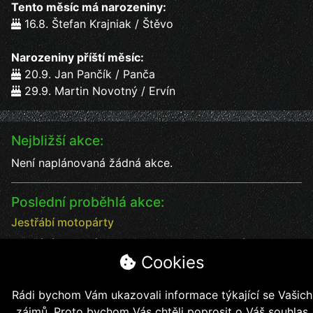
Tento měsíc má narozeniny:
16.8. Štefan Krajniak / Štěvo
Narozeniny příští měsíc:
20.9. Jan Pančík / Panča
29.9. Martin Novotný / Ervín
Nejbližší akce:
Není naplánovaná žádná akce.
Poslední proběhlá akce:
Jestřábí motopárty
Jestřábí motopárty od 18 - 20.7. vystoupení kapel
Cookies
Datum:
18.7.2025
Čas:
17:00
Místo:
Jestřábí chýše
Rádi bychom Vám ukazovali informace týkající se Vašich
soutěže, kapely, jídlo, pití bezva kalba
zájmů. Proto bychom Vás chtěli poprosit o Váš souhlas