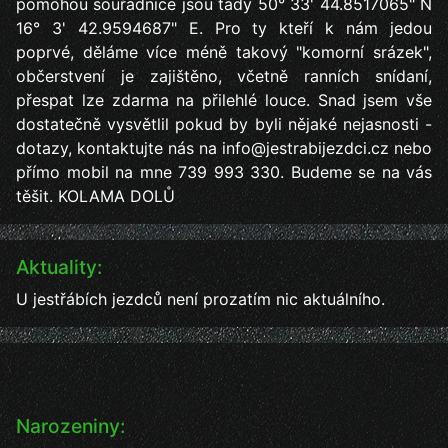
pomohou souřadnice jsou tady 50° 33' 44.8517065" N
16° 3' 42.9594687" E. Pro ty kteří k nám jedou
poprvé, děláme více méně takový "komorní srázek",
občerstvení je zajištěno, včetně ranních snídaní,
přespat lze zdarma na přilehlé louce. Snad jsem vše
dostatečně vysvětlil pokud by byli nějaké nejasnosti -
dotazy, kontaktujte nás na info@jestrabijezdci.cz nebo
přímo mobil na mne 739 993 330. Budeme se na vás
těšit. KOLAMA DOLŮ
Aktuality:
U jestřábích jezdců není prozatím nic aktuálního.
Narozeniny: