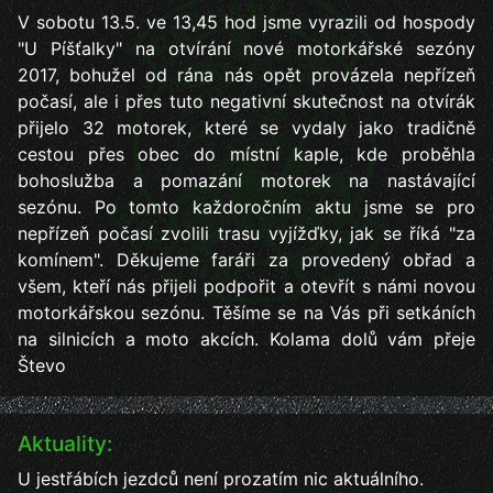
V sobotu 13.5. ve 13,45 hod jsme vyrazili od hospody
"U Píšťalky" na otvírání nové motorkářské sezóny
2017, bohužel od rána nás opět provázela nepřízeň
počasí, ale i přes tuto negativní skutečnost na otvírák
přijelo 32 motorek, které se vydaly jako tradičně
cestou přes obec do místní kaple, kde proběhla
bohoslužba a pomazání motorek na nastávající
sezónu. Po tomto každoročním aktu jsme se pro
nepřízeň počasí zvolili trasu vyjížďky, jak se říká "za
komínem". Děkujeme faráři za provedený obřad a
všem, kteří nás přijeli podpořit a otevřít s námi novou
motorkářskou sezónu. Těšíme se na Vás při setkáních
na silnicích a moto akcích. Kolama dolů vám přeje
Števo
Aktuality:
U jestřábích jezdců není prozatím nic aktuálního.