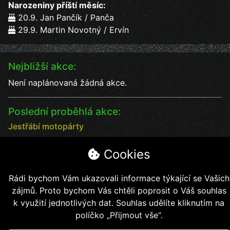
Narozeniny příští měsíc:
20.9. Jan Pančík / Panča
29.9. Martin Novotný / Ervín
Nejbližší akce:
Není naplánovaná žádná akce.
Poslední proběhlá akce:
Jestřábí motopárty
Jestřábí motopárty od 18 - 20.7. vystoupení kapel
Cookies
Datum:
18.7.2025
Čas:
17:00
Rádi bychom Vám ukazovali informace týkající se Vašich
Místo:
Jestřábí chýše
zájmů. Proto bychom Vás chtěli poprosit o Váš souhlas
soutěže, kapely, jídlo, pití bezva kalba
k využití jednotlivých dat. Souhlas udělíte kliknutím na
políčko „Přijmout vše“.