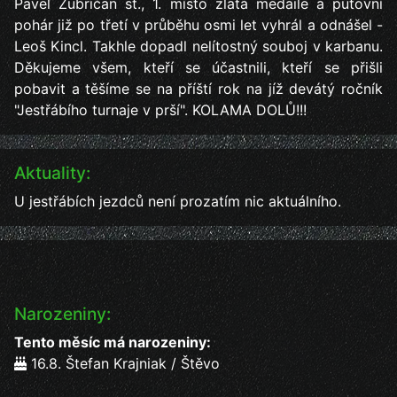
Pavel Zubričan st., 1. místo zlatá medaile a putovní
pohár již po třetí v průběhu osmi let vyhrál a odnášel -
Leoš Kincl. Takhle dopadl nelítostný souboj v karbanu.
Děkujeme všem, kteří se účastnili, kteří se přišli
pobavit a těšíme se na příští rok na jíž devátý ročník
"Jestřábího turnaje v prší". KOLAMA DOLŮ!!!
Aktuality:
U jestřábích jezdců není prozatím nic aktuálního.
Narozeniny:
Tento měsíc má narozeniny:
16.8. Štefan Krajniak / Štěvo