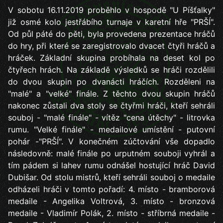
V sobotu 16.11.2019 proběhlo v hospodě "U Píšťalky"
již osmé kolo jestřábího turnaje v karetní hře "PRŠÍ".
Od půl páté do pěti, byla provedena prezentace hráčů
do hry, při které se zaregistrovalo dvacet čtyři hráčů a
hráček. Základní skupina probíhala na deset kol po
čtyřech hrách. Na základě výsledků se hráči rozdělili
do dvou skupin po dvanácti hráčích. Rozděleni na
"malé" a "velké" finále. Z těchto dvou skupin hráčů
nakonec zůstali dva stoly se čtyřmi hráči, kteří sehráli
souboj - "malé finále" - vítěz "cena útěchy" - litrovka
rumu. "Velké finále" - medailové umístění - putovní
pohár -"PRŠÍ". V konečném zúčtování vše dopadlo
následovně: malé finále po urputném souboji vyhrál a
tím pádem si lahev rumu odnášel hostující hráč David
Dubišar. Od stolu mistrů, kteří sehráli souboj o medaile
odházeli hráči v tomto pořadí: 4. místo - bramborová
medaile - Angelika Voltrová, 3. místo - bronzová
medaile - Vladimír Polák, 2. místo - stříbrná medaile -