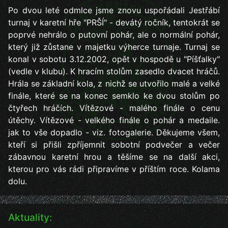
Po dvou leté odmlce jsme znovu uspořádali Jestřábí
turnaj v karetní hře "PRŠÍ" - devátý ročník, tentokrát se
poprvé nehrálo o putovní pohár, ale o normální pohár,
který již zůstane v majetku výherce turnaje. Turnaj se
konal v sobotu 3.12.2002, opět v hospodě u "Píšťalky"
(vedle v klubu). K hracím stolům zasedlo dvacet hráčů.
Hrála se základní kola, z nichž se utvořilo malé a velké
finále, které se na konec semklo ke dvou stolům po
čtyřech hráčích. Vítězové - malého finále o cenu
útěchy. Vítězové - velkého finále o pohár a medaile.
jak to vše dopadlo - viz. fotogalerie. Děkujeme všem,
kteří si přišli zpříjemnit sobotní podvečer a večer
zábavnou karetní hrou a těšíme se na další akci,
kterou pro vás rádi připravíme v příštím roce. Kolama
dolu.
Aktuality: