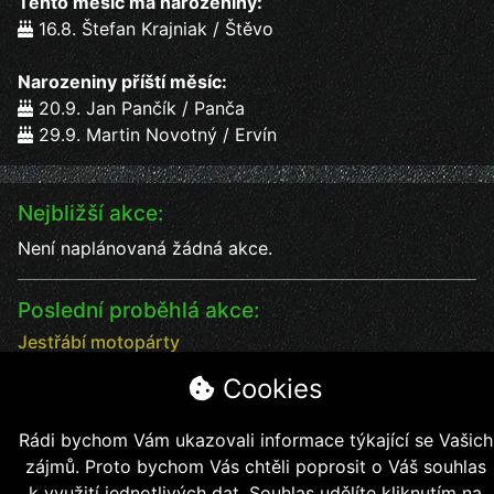
Tento měsíc má narozeniny:
16.8. Štefan Krajniak / Štěvo
Narozeniny příští měsíc:
20.9. Jan Pančík / Panča
29.9. Martin Novotný / Ervín
Nejbližší akce:
Není naplánovaná žádná akce.
Poslední proběhlá akce:
Jestřábí motopárty
Jestřábí motopárty od 18 - 20.7. vystoupení kapel
Cookies
Datum:
18.7.2025
Čas:
17:00
Rádi bychom Vám ukazovali informace týkající se Vašich
Místo:
Jestřábí chýše
zájmů. Proto bychom Vás chtěli poprosit o Váš souhlas
soutěže, kapely, jídlo, pití bezva kalba
k využití jednotlivých dat. Souhlas udělíte kliknutím na