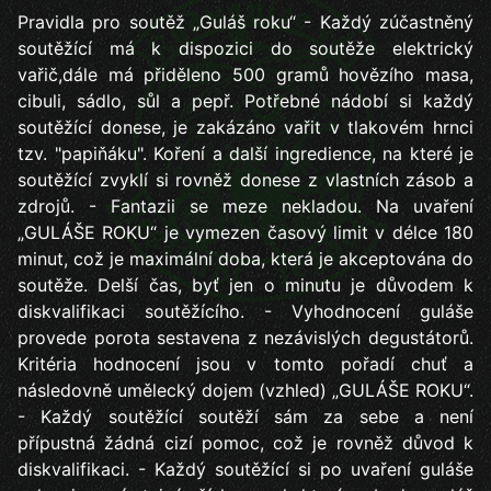
Pravidla pro soutěž „Guláš roku“ - Každý zúčastněný
soutěžící má k dispozici do soutěže elektrický
vařič,dále má přiděleno 500 gramů hovězího masa,
cibuli, sádlo, sůl a pepř. Potřebné nádobí si každý
soutěžící donese, je zakázáno vařit v tlakovém hrnci
tzv. "papiňáku". Koření a další ingredience, na které je
soutěžící zvyklí si rovněž donese z vlastních zásob a
zdrojů. - Fantazii se meze nekladou. Na uvaření
„GULÁŠE ROKU“ je vymezen časový limit v délce 180
minut, což je maximální doba, která je akceptována do
soutěže. Delší čas, byť jen o minutu je důvodem k
diskvalifikaci soutěžícího. - Vyhodnocení guláše
provede porota sestavena z nezávislých degustátorů.
Kritéria hodnocení jsou v tomto pořadí chuť a
následovně umělecký dojem (vzhled) „GULÁŠE ROKU“.
- Každý soutěžící soutěží sám za sebe a není
přípustná žádná cizí pomoc, což je rovněž důvod k
diskvalifikaci. - Každý soutěžící si po uvaření guláše