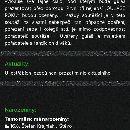
vylosuje své tajné číslo, pod kterým bude guláš
prezentovat před porotou. První tři nejlepší „GULÁŠE
ROKU“ budou oceněny. - Každý soutěžící je v této
soutěži na vlastní nebezpečí tzn. případné opaření,
pořezání sebe i kolegů atd. je mimo zodpovědnost
pořadatelů soutěže. - Uvařený guláš je majetkem
pořadatele a fandících diváků.
Aktuality:
U jestřábích jezdců není prozatím nic aktuálního.
Narozeniny:
Tento měsíc má narozeniny:
16.8. Štefan Krajniak / Štěvo