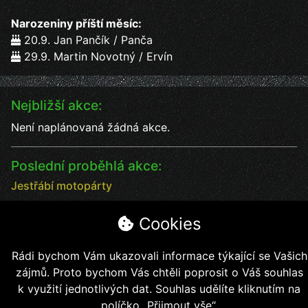
Narozeniny příští měsíc:
20.9. Jan Pančík / Panča
29.9. Martin Novotný / Ervín
Nejbližší akce:
Není naplánovaná žádná akce.
Poslední proběhlá akce:
Jestřábí motopárty
Jestřábí motopárty od 18 - 20.7. vystoupení kapel
Cookies
Datum:
18.7.2025
Čas:
17:00
Místo:
Rádi bychom Vám ukazovali informace týkající se Vašich
Jestřábí chýše
soutěže, kapely, jídlo, pití bezva kalba
zájmů. Proto bychom Vás chtěli poprosit o Váš souhlas
k využití jednotlivých dat. Souhlas udělíte kliknutím na
políčko „Přijmout vše“.