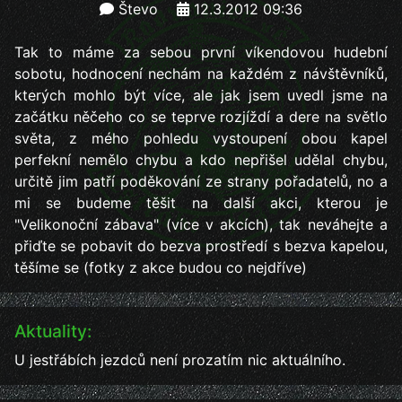
Števo
12.3.2012 09:36
Tak to máme za sebou první víkendovou hudební
sobotu, hodnocení nechám na každém z návštěvníků,
kterých mohlo být více, ale jak jsem uvedl jsme na
začátku něčeho co se teprve rozjíždí a dere na světlo
světa, z mého pohledu vystoupení obou kapel
perfekní nemělo chybu a kdo nepřišel udělal chybu,
určitě jim patří poděkování ze strany pořadatelů, no a
mi se budeme těšit na další akci, kterou je
"Velikonoční zábava" (více v akcích), tak neváhejte a
přiďte se pobavit do bezva prostředí s bezva kapelou,
těšíme se (fotky z akce budou co nejdříve)
Aktuality:
U jestřábích jezdců není prozatím nic aktuálního.