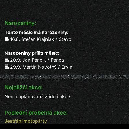
Narozeniny:
Tento měsíc má narozeniny:
16.8. Štefan Krajniak / Štěvo
Narozeniny příští měsíc:
20.9. Jan Pančík / Panča
29.9. Martin Novotný / Ervín
Nejbližší akce:
Není naplánovaná žádná akce.
Poslední proběhlá akce:
Jestřábí motopárty