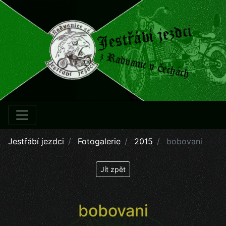
Jestřábí jezdci
Fotogalerie
2015
bobovani
Jít zpět
bobovani