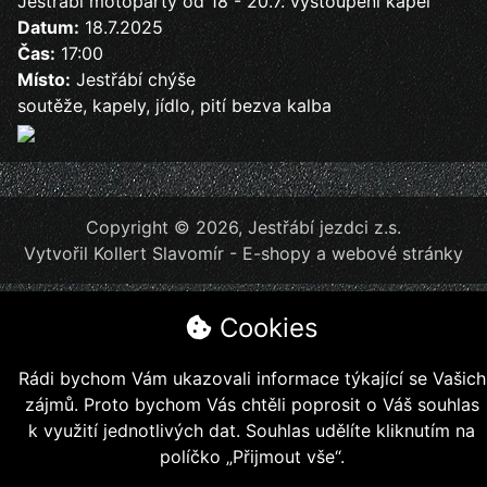
Jestřábí motopárty od 18 - 20.7. vystoupení kapel
Datum:
18.7.2025
Čas:
17:00
Místo:
Jestřábí chýše
soutěže, kapely, jídlo, pití bezva kalba
Copyright © 2026, Jestřábí jezdci z.s.
Vytvořil
Kollert Slavomír - E-shopy a webové stránky
Cookies
Rádi bychom Vám ukazovali informace týkající se Vašich
zájmů. Proto bychom Vás chtěli poprosit o Váš souhlas
k využití jednotlivých dat. Souhlas udělíte kliknutím na
políčko „Přijmout vše“.