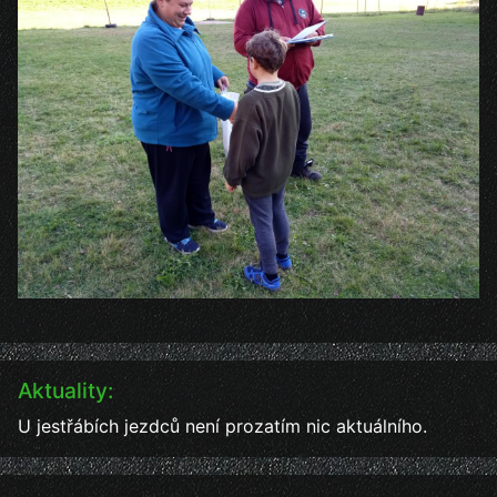
Aktuality:
U jestřábích jezdců není prozatím nic aktuálního.