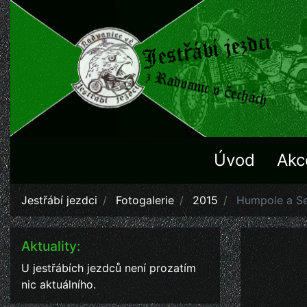
Úvod
Akc
Jestřábí jezdci
Fotogalerie
2015
Humpole a S
Aktuality:
U jestřábích jezdců není prozatím
nic aktuálního.