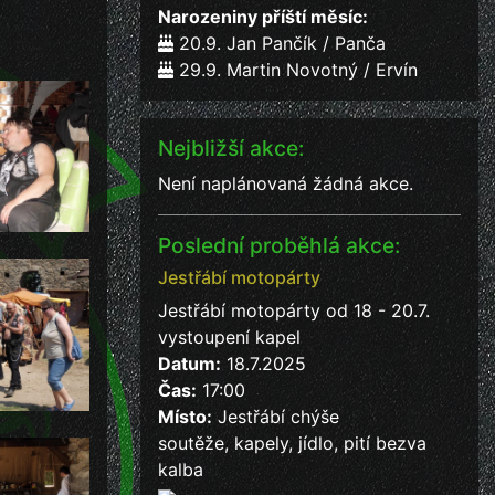
Narozeniny příští měsíc:
20.9. Jan Pančík / Panča
29.9. Martin Novotný / Ervín
Nejbližší akce:
Není naplánovaná žádná akce.
Poslední proběhlá akce:
Jestřábí motopárty
Jestřábí motopárty od 18 - 20.7.
vystoupení kapel
Datum:
18.7.2025
Čas:
17:00
Místo:
Jestřábí chýše
soutěže, kapely, jídlo, pití bezva
kalba