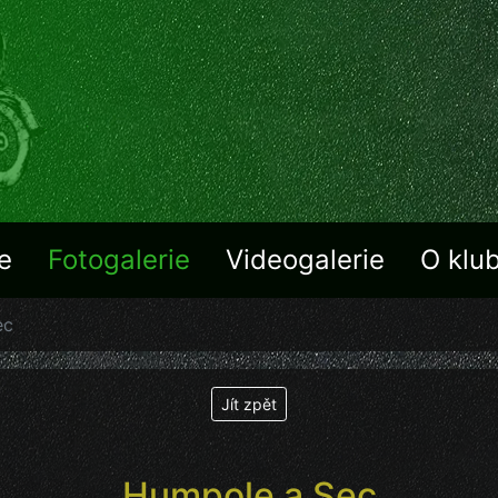
e
Fotogalerie
Videogalerie
O klu
ec
Jít zpět
Humpole a Sec