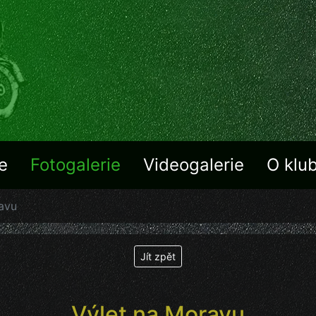
e
Fotogalerie
Videogalerie
O klu
avu
Jít zpět
Výlet na Moravu