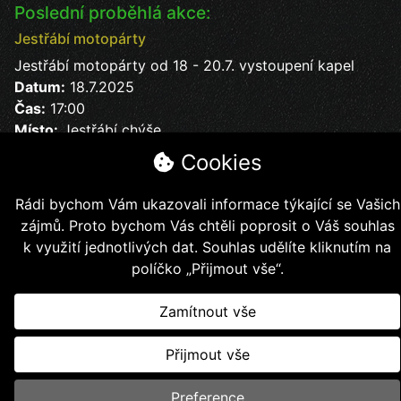
Poslední proběhlá akce:
Jestřábí motopárty
Jestřábí motopárty od 18 - 20.7. vystoupení kapel
Datum:
18.7.2025
Čas:
17:00
Místo:
Jestřábí chýše
soutěže, kapely, jídlo, pití bezva kalba
Cookies
Rádi bychom Vám ukazovali informace týkající se Vašich
zájmů. Proto bychom Vás chtěli poprosit o Váš souhlas
k využití jednotlivých dat. Souhlas udělíte kliknutím na
Copyright © 2026, Jestřábí jezdci z.s.
políčko „Přijmout vše“.
Vytvořil
Kollert Slavomír - E-shopy a webové stránky
Zamítnout vše
Přijmout vše
Preference